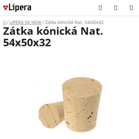
Prejsť
Hľadať
NÁKUP
na
KOŠÍK
obsah
Domov
/
LIPERA SK NEW
/
Zátka kónická Nat. 54x50x32
Zátka kónická Nat.
54x50x32