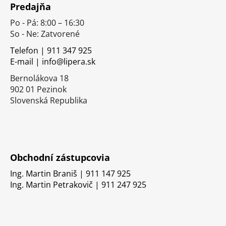
Predajňa
p
Po - Pá: 8:00 – 16:30
ä
So - Ne: Zatvorené
t
i
Telefon | 911 347 925
E-mail | info@lipera.sk
e
Bernolákova 18
902 01 Pezinok
Slovenská Republika
Obchodní zástupcovia
Ing. Martin Braniš | 911 147 925
Ing. Martin Petrakovič | 911 247 925