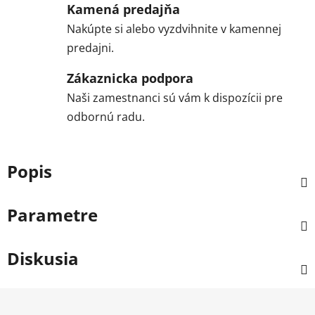
Kamená predajňa
Nakúpte si alebo vyzdvihnite v kamennej
predajni.
Zákaznicka podpora
Naši zamestnanci sú vám k dispozícii pre
odbornú radu.
Popis
Parametre
Diskusia
Z
á