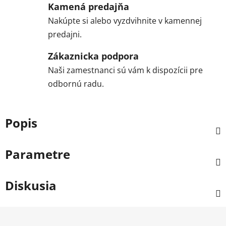
Kamená predajňa
Nakúpte si alebo vyzdvihnite v kamennej
predajni.
Zákaznicka podpora
Naši zamestnanci sú vám k dispozícii pre
odbornú radu.
Popis
Parametre
Diskusia
Z
á