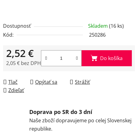
Dostupnosť
Skladem
(16 ks)
Kód:
250286
2,52 €
Do košíka
2,05 € bez DPH
Jednotková cena:
Tlač
Opýtať sa
Strážiť
Zdieľať
Doprava po SR do 3 dní
Naše zboží dopravujeme po celej Slovenskej
republike.