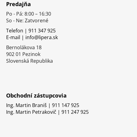
Predajňa
p
Po - Pá: 8:00 – 16:30
ä
So - Ne: Zatvorené
t
i
Telefon | 911 347 925
E-mail | info@lipera.sk
e
Bernolákova 18
902 01 Pezinok
Slovenská Republika
Obchodní zástupcovia
Ing. Martin Braniš | 911 147 925
Ing. Martin Petrakovič | 911 247 925