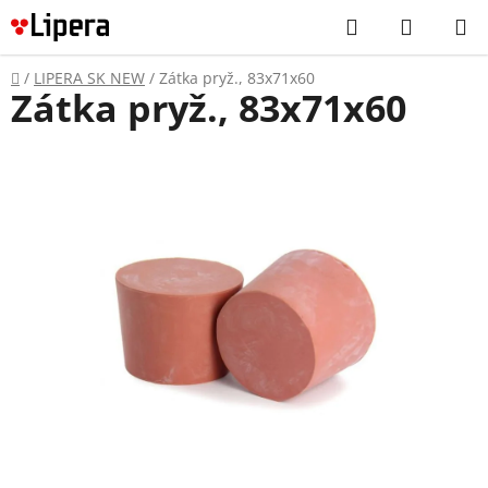
Prejsť
Hľadať
NÁKUP
na
KOŠÍK
obsah
Domov
/
LIPERA SK NEW
/
Zátka pryž., 83x71x60
Zátka pryž., 83x71x60