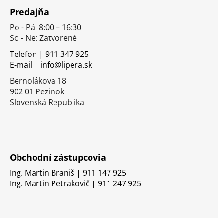
á
Predajňa
p
Po - Pá: 8:00 – 16:30
ä
So - Ne: Zatvorené
t
i
Telefon | 911 347 925
E-mail | info@lipera.sk
e
Bernolákova 18
902 01 Pezinok
Slovenská Republika
Obchodní zástupcovia
Ing. Martin Braniš | 911 147 925
Ing. Martin Petrakovič | 911 247 925