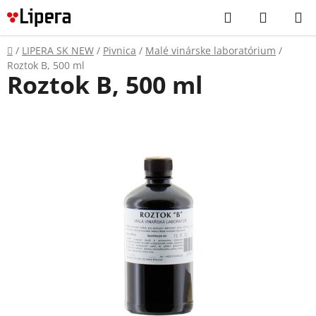
Prejsť
Hľadať
NÁKUP
na
KOŠÍK
obsah
Domov
/
LIPERA SK NEW
/
Pivnica
/
Malé vinárske laboratórium
/
Roztok B, 500 ml
Roztok B, 500 ml