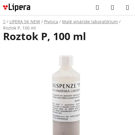
Prejsť
Hľadať
NÁKUP
na
KOŠÍK
obsah
Domov
/
LIPERA SK NEW
/
Pivnica
/
Malé vinárske laboratórium
/
Roztok P, 100 ml
Roztok P, 100 ml