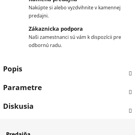
Nakúpte si alebo vyzdvihnite v kamennej
predajni.
Zákaznicka podpora
Naši zamestnanci sú vám k dispozícii pre
odbornú radu.
Popis
Parametre
Diskusia
Z
á
Predajňa