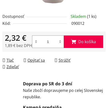
Dostupnosť
Skladem
(1 ks)
Kód:
090012
2,32 €
Do košíka
1,89 € bez DPH
Jednotková cena:
Tlač
Opýtať sa
Strážiť
Zdieľať
Doprava po SR do 3 dní
Naše zboží dopravujeme po celej Slovenskej
republike.
Kamená predajňa