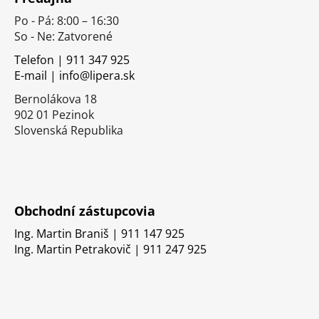
p
Po - Pá: 8:00 – 16:30
ä
So - Ne: Zatvorené
t
i
Telefon | 911 347 925
E-mail | info@lipera.sk
e
Bernolákova 18
902 01 Pezinok
Slovenská Republika
Obchodní zástupcovia
Ing. Martin Braniš | 911 147 925
Ing. Martin Petrakovič | 911 247 925