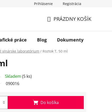
Prihlásenie
Registrácia
PRÁZDNY KOŠÍK
NÁKUPNÝ
KOŠÍK
afické práce
Blog
Dokumenty
Kontakt
é vinárske laboratórium
/
Roztok T, 50 ml
ml
Skladem
(5 ks)
090016
Do košíka