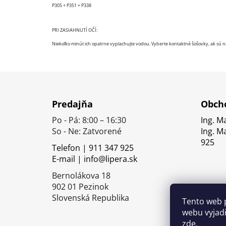
P305 + P351 + P338
PRI ZASIAHNUTÍ OČÍ:
Niekoľko minút ich opatrne vyplachujte vodou. Vyberte kontaktné šošovky, ak sú n
Z
á
Predajňa
Obcho
p
Po - Pá: 8:00 – 16:30
Ing. M
ä
So - Ne: Zatvorené
Ing. M
t
925
Telefon | 911 347 925
i
E-mail | info@lipera.sk
e
Bernolákova 18
902 01 Pezinok
Slovenská Republika
Tento web 
webu vyjadř
zde
.