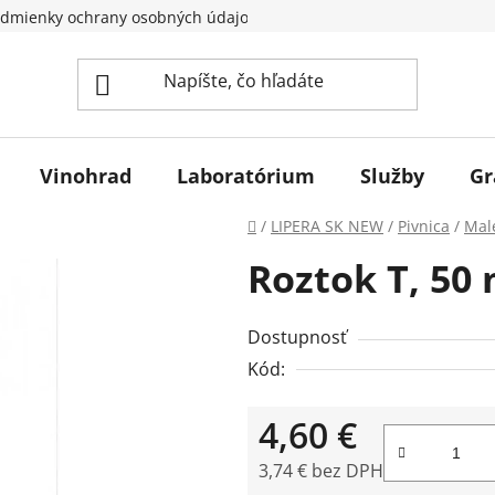
dmienky ochrany osobných údajov
Vinohrad
Laboratórium
Služby
Gr
Domov
/
LIPERA SK NEW
/
Pivnica
/
Mal
Roztok T, 50 
Dostupnosť
Kód:
4,60 €
3,74 € bez DPH