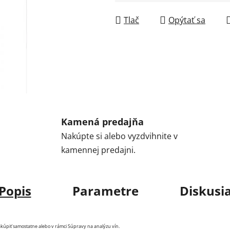
Jednotková cena:
Tlač
Opýtať sa
Kamená predajňa
Nakúpte si alebo vyzdvihnite v
kamennej predajni.
Popis
Parametre
Diskusi
akúpiť samostatne alebo v rámci Súpravy na analýzu vín.