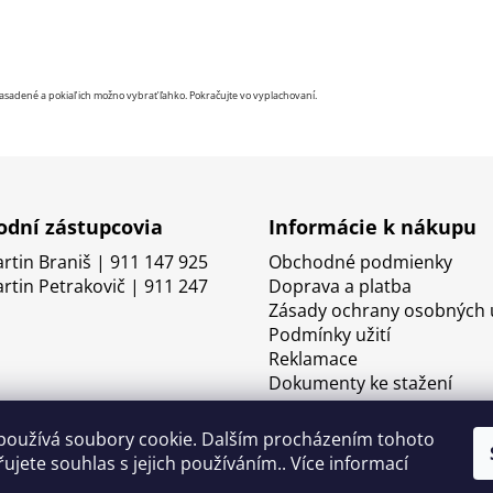
asadené a pokiaľ ich možno vybrať ľahko. Pokračujte vo vyplachovaní.
dní zástupcovia
Informácie k nákupu
artin Braniš | 911 147 925
Obchodné podmienky
artin Petrakovič | 911 247
Doprava a platba
Zásady ochrany osobných 
Podmínky užití
Reklamace
Dokumenty ke stažení
používá soubory cookie. Dalším procházením tohoto
ujete souhlas s jejich používáním.. Více informací