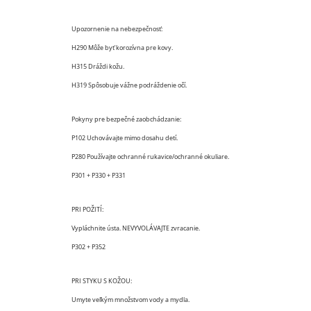
Upozornenie na nebezpečnosť:
H290 Môže byť korozívna pre kovy.
H315 Dráždi kožu.
H319 Spôsobuje vážne podráždenie očí.
Pokyny pre bezpečné zaobchádzanie:
P102 Uchovávajte mimo dosahu detí.
P280 Používajte ochranné rukavice/ochranné okuliare.
P301 + P330 + P331
PRI POŽITÍ:
Vypláchnite ústa. NEVYVOLÁVAJTE zvracanie.
P302 + P352
PRI STYKU S KOŽOU:
Umyte veľkým množstvom vody a mydla.