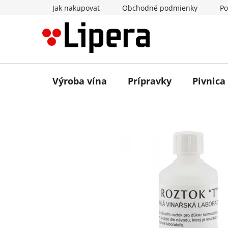
Prejsť
Jak nakupovat
Obchodné podmienky
Po
na
obsah
Výroba vína
Prípravky
Pivnica