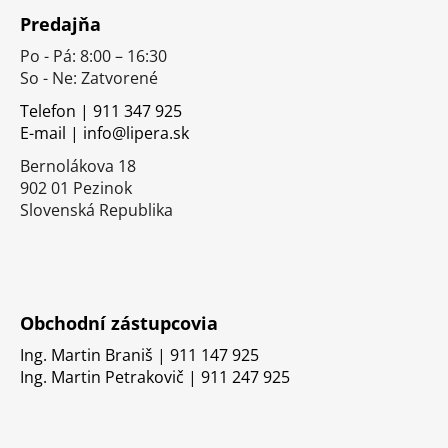
á
Predajňa
p
Po - Pá: 8:00 – 16:30
ä
So - Ne: Zatvorené
t
i
Telefon | 911 347 925
E-mail | info@lipera.sk
e
Bernolákova 18
902 01 Pezinok
Slovenská Republika
Obchodní zástupcovia
Ing. Martin Braniš | 911 147 925
Ing. Martin Petrakovič | 911 247 925