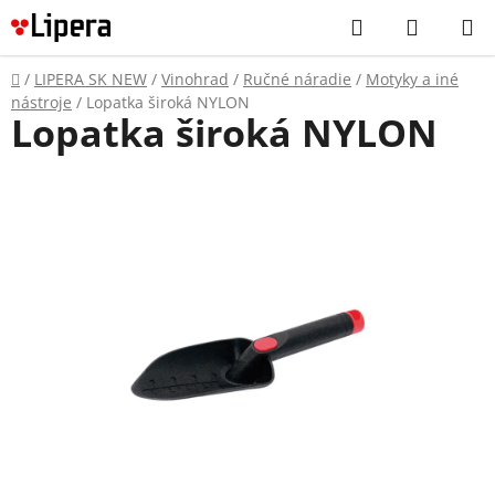
Prejsť
Hľadať
NÁKUP
na
KOŠÍK
obsah
Domov
/
LIPERA SK NEW
/
Vinohrad
/
Ručné náradie
/
Motyky a iné
nástroje
/
Lopatka široká NYLON
Lopatka široká NYLON