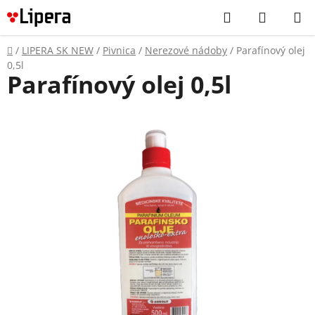
Prejsť
Hľadať
NÁKUP
na
KOŠÍK
obsah
Domov
/
LIPERA SK NEW
/
Pivnica
/
Nerezové nádoby
/
Parafínový olej
0,5l
Parafínový olej 0,5l