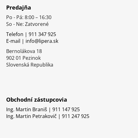
á
Predajňa
p
Po - Pá: 8:00 – 16:30
ä
So - Ne: Zatvorené
t
i
Telefon | 911 347 925
E-mail | info@lipera.sk
e
Bernolákova 18
902 01 Pezinok
Slovenská Republika
Obchodní zástupcovia
Ing. Martin Braniš | 911 147 925
Ing. Martin Petrakovič | 911 247 925