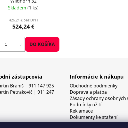
Wildhorn 32
Skladem
(1 ks)
426,21 € bez DPH
524,24 €
DO KOŠÍKA
dní zástupcovia
Informácie k nákupu
artin Braniš | 911 147 925
Obchodné podmienky
artin Petrakovič | 911 247
Doprava a platba
Zásady ochrany osobných 
Podmínky užití
Reklamace
Dokumenty ke stažení