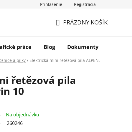
Prihlásenie
Registrácia
PRÁZDNY KOŠÍK
NÁKUPNÝ
KOŠÍK
afické práce
Blog
Dokumenty
Kontakt
žnice a pílky
/
Elektrická mini řetězová pila ALPEN,
ni řetězová pila
in 10
Na objednávku
260246