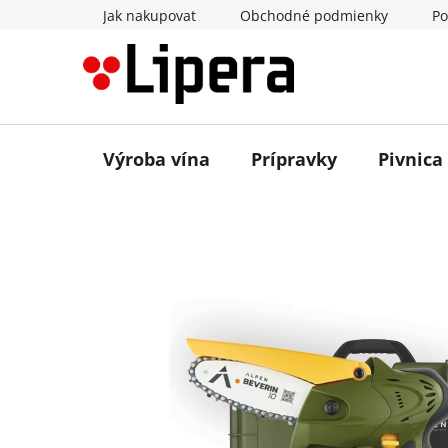
Prejsť
Jak nakupovat
Obchodné podmienky
Po
na
obsah
Výroba vína
Prípravky
Pivnica