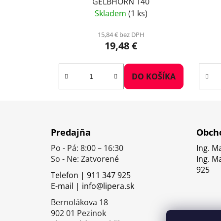
GELBHORN 140
Skladem
(1 ks)
15,84 € bez DPH
19,48 €
DO KOŠÍKA
Z
á
Predajňa
Obcho
p
Po - Pá: 8:00 – 16:30
Ing. M
ä
So - Ne: Zatvorené
Ing. M
t
925
Telefon | 911 347 925
i
E-mail | info@lipera.sk
e
Bernolákova 18
902 01 Pezinok