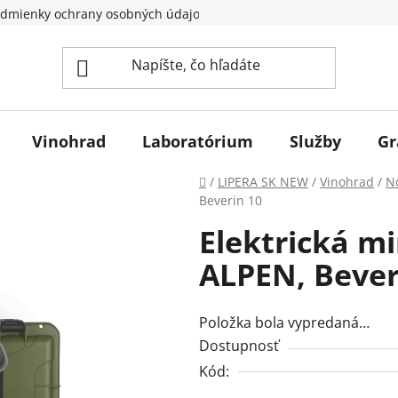
dmienky ochrany osobných údajov
Vinohrad
Laboratórium
Služby
Gr
Domov
/
LIPERA SK NEW
/
Vinohrad
/
No
Beverin 10
Elektrická mi
ALPEN, Bever
Položka bola vypredaná…
Dostupnosť
Kód: