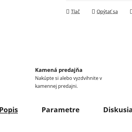
Jednotková cena:
Tlač
Opýtať sa
Kamená predajňa
Nakúpte si alebo vyzdvihnite v
kamennej predajni.
Popis
Parametre
Diskusi