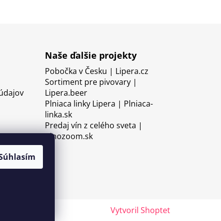
Naše ďalšie projekty
Pobočka v Česku | Lipera.cz
Sortiment pre pivovary |
údajov
Lipera.beer
Plniaca linky Lipera | Plniaca-
linka.sk
Predaj vín z celého sveta |
Vinozoom.sk
Súhlasím
Vytvoril Shoptet