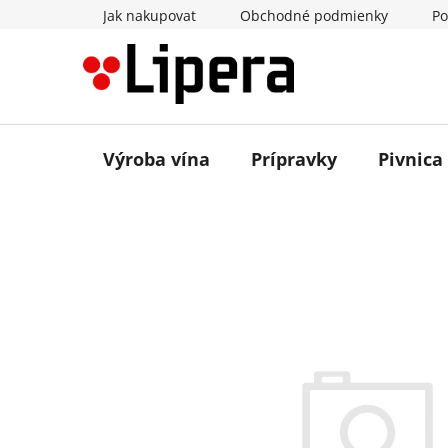
Prejsť
Jak nakupovat
Obchodné podmienky
Po
na
obsah
Výroba vína
Prípravky
Pivnica