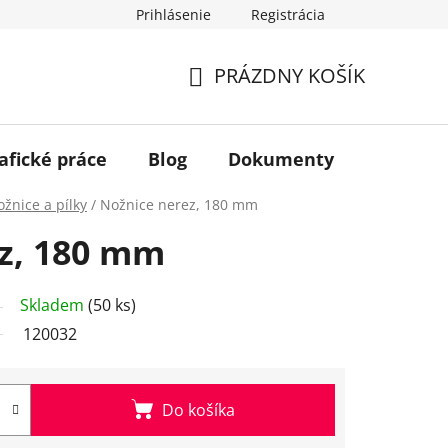
Prihlásenie
Registrácia
PRÁZDNY KOŠÍK
NÁKUPNÝ
KOŠÍK
afické práce
Blog
Dokumenty
Kontakt
žnice a pílky
/
Nožnice nerez, 180 mm
z, 180 mm
Skladem
(50 ks)
120032
Do košíka