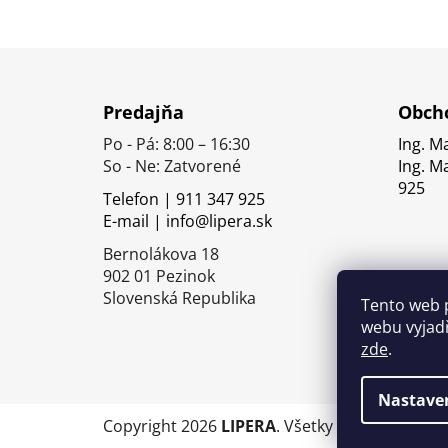
Z
á
Predajňa
Obcho
p
Po - Pá: 8:00 – 16:30
Ing. M
ä
So - Ne: Zatvorené
Ing. M
t
925
Telefon | 911 347 925
i
E-mail | info@lipera.sk
e
Bernolákova 18
902 01 Pezinok
Slovenská Republika
Tento web 
webu vyjadř
zde
.
Nastave
Copyright 2026
LIPERA
. Všetky práva vyhrade