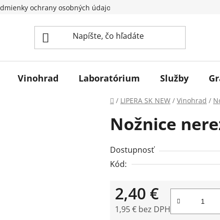
dmienky ochrany osobných údajov
Vinohrad
Laboratórium
Služby
Gr
Domov
/
LIPERA SK NEW
/
Vinohrad
/
No
Nožnice nere
Dostupnosť
Kód:
2,40 €
1,95 € bez DPH