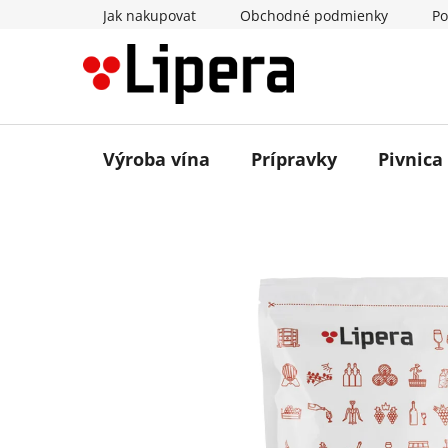
Prejsť
Jak nakupovat
Obchodné podmienky
Po
na
obsah
Výroba vína
Prípravky
Pivnica