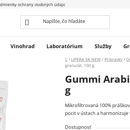
dmienky ochrany osobných údajov
Vinohrad
Laboratórium
Služby
Gr
Domov
/
LIPERA SK NEW
/
Prípravky
/
O
granulát, 100 g
Gummi Arabic
g
Mikrofiltrovaná 100% prášková
pocit v ústach a harmonizuje
Dostupnosť