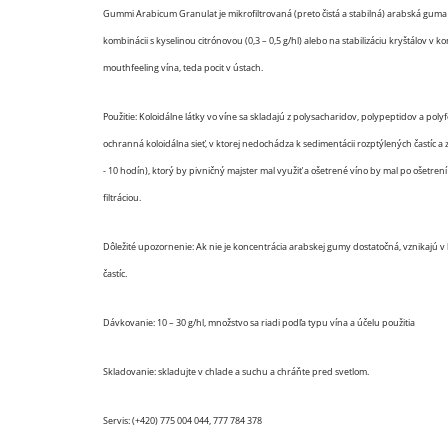
Gummi Arabicum Granulat je mikrofiltrovaná (preto čistá a stabilná) arabská guma 
kombinácii s kyselinou citrónovou (0,3 – 0,5 g/hl) alebo na stabilizáciu kryštálov v k
mouthfeeling vína, teda pocit v ústach.
Použitie: Koloidálne látky vo víne sa skladajú z polysacharidov, polypeptidov a pol
ochranná koloidálna sieť, v ktorej nedochádza k sedimentácii rozptýlených častíc a z
- 10 hodín), ktorý by pivničný majster mal využiť a ošetrené víno by mal po ošetr
filtráciou.
Dôležité upozornenie: Ak nie je koncentrácia arabskej gumy dostatočná, vznikajú v
častíc.
Dávkovanie: 10 – 30 g/hl, množstvo sa riadi podľa typu vína a účelu použitia
Skladovanie: skladujte v chlade a suchu a chráňte pred svetlom.
Servis: (+420) 775 004 044, 777 784 378