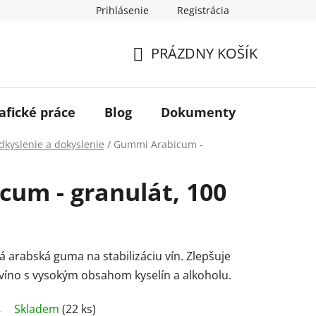
Prihlásenie
Registrácia
PRÁZDNY KOŠÍK
NÁKUPNÝ
KOŠÍK
afické práce
Blog
Dokumenty
Kontakt
dkyslenie a dokyslenie
/
Gummi Arabicum -
um - granulát, 100
 arabská guma na stabilizáciu vín. Zlepšuje
 víno s vysokým obsahom kyselín a alkoholu.
Skladem
(22 ks)