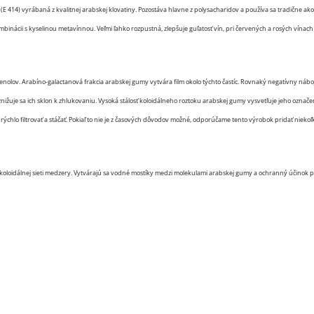
(E 414) vyrábaná z kvalitnej arabskej klovatiny. Pozostáva hlavne z polysacharidov a používa sa tradične ak
ombinácii s kyselinou metavínnou. Veľmi ľahko rozpustná, zlepšuje guľatosť vín, pri červených a rosých vínach do
yfenolov. Arabíno-galactanová frakcia arabskej gumy vytvára film okolo týchto častíc. Rovnaký negatívny náboj
nižuje sa ich sklon k zhlukovaniu. Vysoká stálosť koloidálneho roztoku arabskej gumy vysvetľuje jeho označeni
ení rýchlo filtrovať a stáčať. Pokiaľ to nie je z časových dôvodov možné, odporúčame tento výrobok pridať 
 koloidálnej sieti medzery. Vytvárajú sa vodné mostíky medzi molekulami arabskej gumy a ochranný účinok po