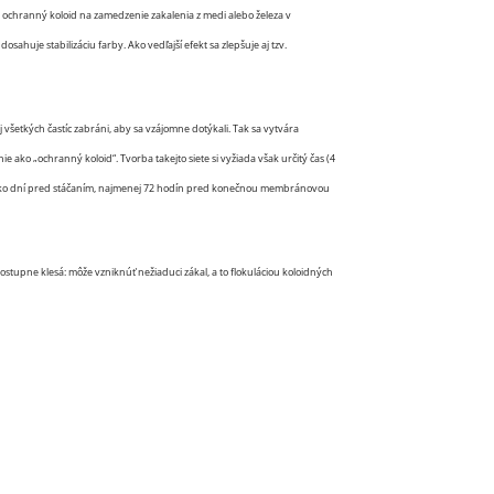
o ochranný koloid na zamedzenie zakalenia z medi alebo železa v
sahuje stabilizáciu farby. Ako vedľajší efekt sa zlepšuje aj tzv.
 všetkých častíc zabráni, aby sa vzájomne dotýkali. Tak sa vytvára
e ako „ochranný koloid“. Tvorba takejto siete si vyžiada však určitý čas (4
niekoľko dní pred stáčaním, najmenej 72 hodín pred konečnou membránovou
stupne klesá: môže vzniknúť nežiaduci zákal, a to flokuláciou koloidných