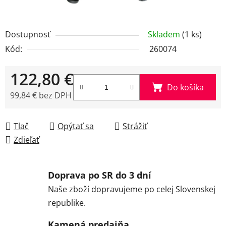
Dostupnosť
Skladem
(1 ks)
Kód:
260074
122,80 €
Do košíka
99,84 € bez DPH
Jednotková cena:
Tlač
Opýtať sa
Strážiť
Zdieľať
Doprava po SR do 3 dní
Naše zboží dopravujeme po celej Slovenskej
republike.
Kamená predajňa