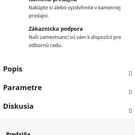
Nakúpte si alebo vyzdvihnite v kamennej
predajni.
Zákaznicka podpora
Naši zamestnanci sú vám k dispozícii pre
odbornú radu.
Popis
Parametre
Diskusia
Z
á
Predajňa