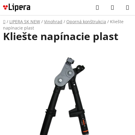
Prejsť
Hľadať
NÁKUP
na
KOŠÍK
obsah
Domov
/
LIPERA SK NEW
/
Vinohrad
/
Oporná konštrukcia
/
Kliešte
napínacie plast
Kliešte napínacie plast