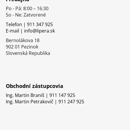
p
Po - Pá: 8:00 – 16:30
ä
So - Ne: Zatvorené
t
i
Telefon | 911 347 925
E-mail | info@lipera.sk
e
Bernolákova 18
902 01 Pezinok
Slovenská Republika
Obchodní zástupcovia
Ing. Martin Braniš | 911 147 925
Ing. Martin Petrakovič | 911 247 925