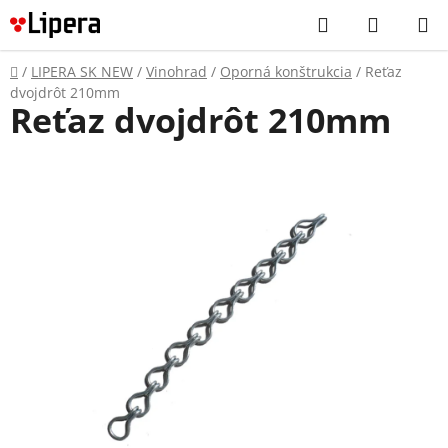
Prejsť
Hľadať
NÁKUP
na
KOŠÍK
obsah
Domov
/
LIPERA SK NEW
/
Vinohrad
/
Oporná konštrukcia
/
Reťaz
dvojdrôt 210mm
Reťaz dvojdrôt 210mm