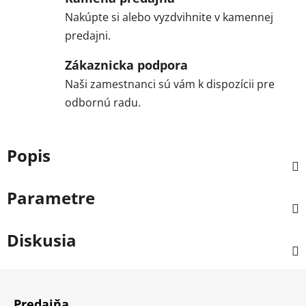
Nakúpte si alebo vyzdvihnite v kamennej
predajni.
Zákaznicka podpora
Naši zamestnanci sú vám k dispozícii pre
odbornú radu.
Popis
Parametre
Diskusia
Z
á
Predajňa