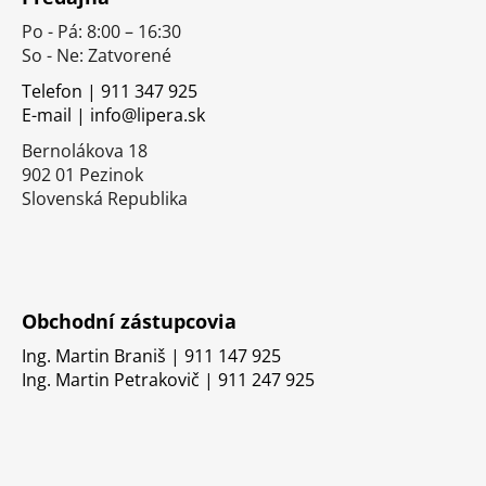
p
Po - Pá: 8:00 – 16:30
ä
So - Ne: Zatvorené
t
i
Telefon | 911 347 925
E-mail | info@lipera.sk
e
Bernolákova 18
902 01 Pezinok
Slovenská Republika
Obchodní zástupcovia
Ing. Martin Braniš | 911 147 925
Ing. Martin Petrakovič | 911 247 925