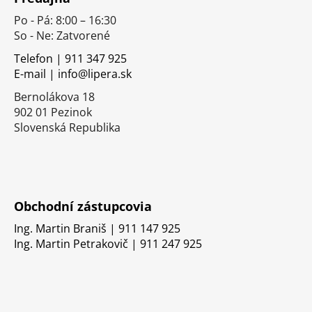
p
Po - Pá: 8:00 – 16:30
ä
So - Ne: Zatvorené
t
i
Telefon | 911 347 925
E-mail | info@lipera.sk
e
Bernolákova 18
902 01 Pezinok
Slovenská Republika
Obchodní zástupcovia
Ing. Martin Braniš | 911 147 925
Ing. Martin Petrakovič | 911 247 925