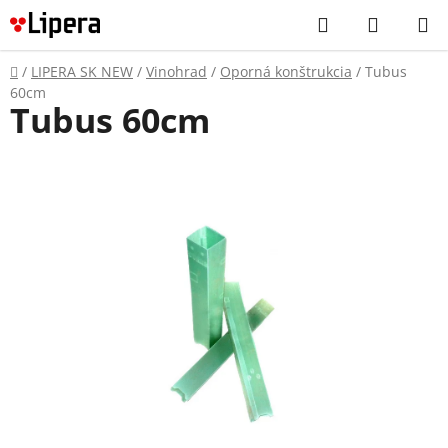
Prejsť
Hľadať
NÁKUP
na
KOŠÍK
obsah
Domov
/
LIPERA SK NEW
/
Vinohrad
/
Oporná konštrukcia
/
Tubus
60cm
Tubus 60cm