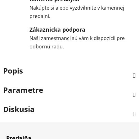
Nakúpte si alebo vyzdvihnite v kamennej
predajni.
Zákaznicka podpora
Naši zamestnanci sú vám k dispozícii pre
odbornú radu.
Popis
Parametre
Diskusia
Z
á
Predajňa