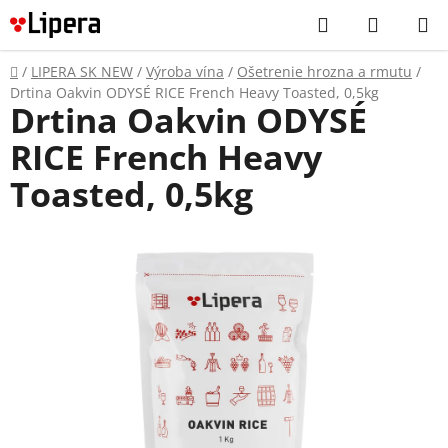
Prejsť
Hľadať
NÁKUP
na
KOŠÍK
obsah
Domov
/
LIPERA SK NEW
/
Výroba vína
/
Ošetrenie hrozna a rmutu
/
Drtina Oakvin ODYSÉ RICE French Heavy Toasted, 0,5kg
Drtina Oakvin ODYSÉ
RICE French Heavy
Toasted, 0,5kg