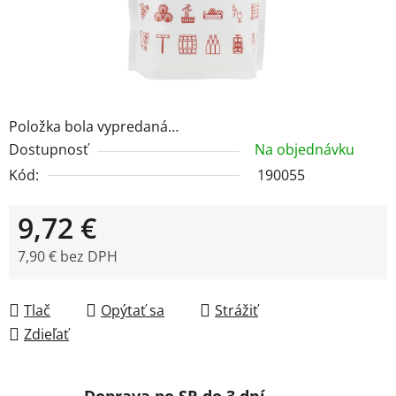
Položka bola vypredaná…
Dostupnosť
Na objednávku
Kód:
190055
9,72 €
7,90 € bez DPH
Jednotková cena:
Tlač
Opýtať sa
Strážiť
Zdieľať
Doprava po SR do 3 dní