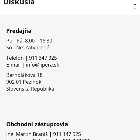
Diskusia
Z
á
Predajňa
p
Po - Pá: 8:00 – 16:30
ä
So - Ne: Zatvorené
t
i
Telefon | 911 347 925
E-mail | info@lipera.sk
e
Bernolákova 18
902 01 Pezinok
Slovenská Republika
Obchodní zástupcovia
Ing. Martin Braniš | 911 147 925