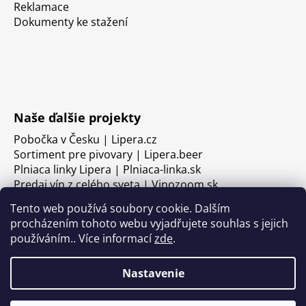
Reklamace
Dokumenty ke stažení
Naše ďalšie projekty
Pobočka v Česku | Lipera.cz
Sortiment pre pivovary | Lipera.beer
Plniaca linky Lipera | Plniaca-linka.sk
Predaj vín z celého sveta | Vinozoom.sk
Tento web používá soubory cookie. Dalším
procházením tohoto webu vyjadřujete souhlas s jejich
používáním.. Více informací
zde
.
Nastavenie