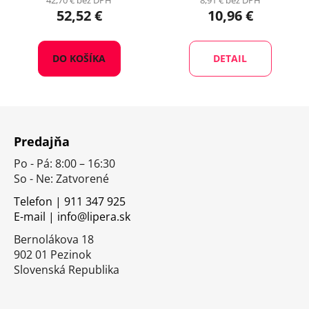
42,70 € bez DPH
8,91 € bez DPH
52,52 €
10,96 €
DO KOŠÍKA
DETAIL
Z
á
Predajňa
p
Po - Pá: 8:00 – 16:30
ä
So - Ne: Zatvorené
t
i
Telefon | 911 347 925
E-mail | info@lipera.sk
e
Bernolákova 18
902 01 Pezinok
Slovenská Republika