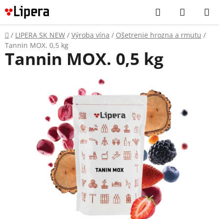
Prejsť
Hľadať
NÁKUP
na
KOŠÍK
obsah
Domov
/
LIPERA SK NEW
/
Výroba vína
/
Ošetrenie hrozna a rmutu
/
Tannin MOX. 0,5 kg
Tannin MOX. 0,5 kg