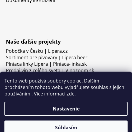
Dokumenty ke stažení
Naše ďalšie projekty
Pobočka v Česku | Lipera.cz
Sortiment pre pivovary | Lipera.beer
Plniaca linky Lipera | Plniaca-linka.sk
Predaj vín z celého sveta | Vinozoom.sk
Tento web používá soubory cookie. Dalším
procházením tohoto webu vyjadřujete souhlas s jejich
používáním.. Více informací
zde
.
Nastavenie
Súhlasím
Vytvoril Shoptet