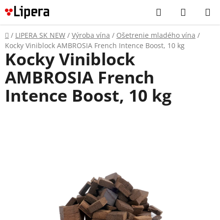
Prejsť
Hľadať
NÁKUP
na
KOŠÍK
obsah
Domov
/
LIPERA SK NEW
/
Výroba vína
/
Ošetrenie mladého vína
/
Kocky Viniblock AMBROSIA French Intence Boost, 10 kg
Kocky Viniblock
AMBROSIA French
Intence Boost, 10 kg