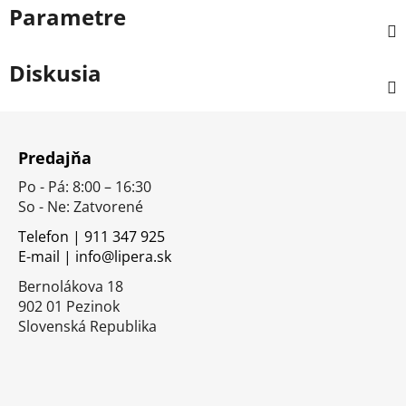
Parametre
Diskusia
Z
á
Predajňa
p
Po - Pá: 8:00 – 16:30
ä
So - Ne: Zatvorené
t
i
Telefon | 911 347 925
E-mail | info@lipera.sk
e
Bernolákova 18
902 01 Pezinok
Slovenská Republika