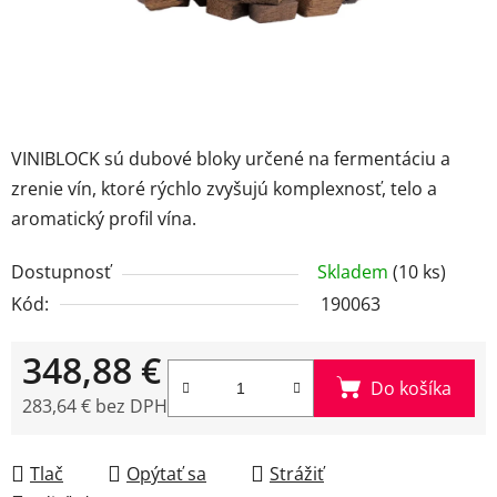
VINIBLOCK sú dubové bloky určené na fermentáciu a
zrenie vín, ktoré rýchlo zvyšujú komplexnosť, telo a
aromatický profil vína.
Dostupnosť
Skladem
(10 ks)
Kód:
190063
348,88 €
Do košíka
283,64 € bez DPH
Jednotková cena:
Tlač
Opýtať sa
Strážiť