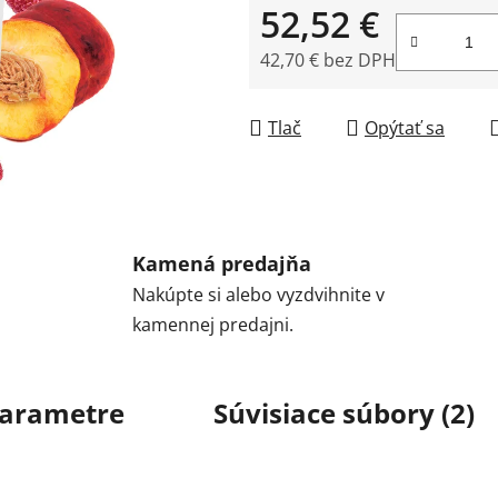
52,52 €
42,70 € bez DPH
Jednotková cena:
Tlač
Opýtať sa
Kamená predajňa
Nakúpte si alebo vyzdvihnite v
kamennej predajni.
arametre
Súvisiace súbory (2)