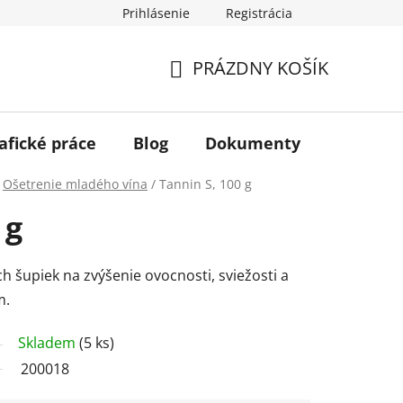
Prihlásenie
Registrácia
PRÁZDNY KOŠÍK
NÁKUPNÝ
KOŠÍK
afické práce
Blog
Dokumenty
Kontakt
Ošetrenie mladého vína
/
Tannin S, 100 g
 g
h šupiek na zvýšenie ovocnosti, sviežosti a
m.
Skladem
(5 ks)
200018