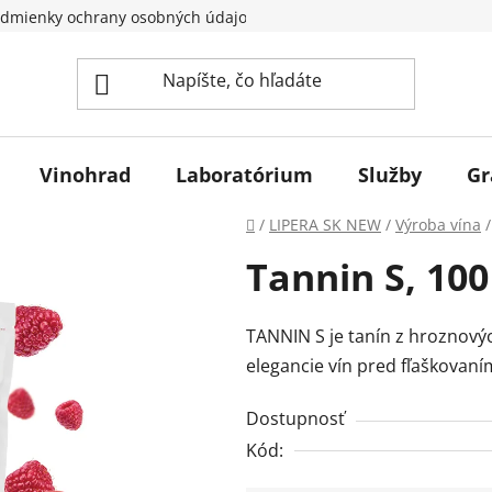
dmienky ochrany osobných údajov
Vinohrad
Laboratórium
Služby
Gr
Domov
/
LIPERA SK NEW
/
Výroba vína
/
Tannin S, 100
TANNIN S je tanín z hroznovýc
elegancie vín pred fľaškovaní
Dostupnosť
Kód: