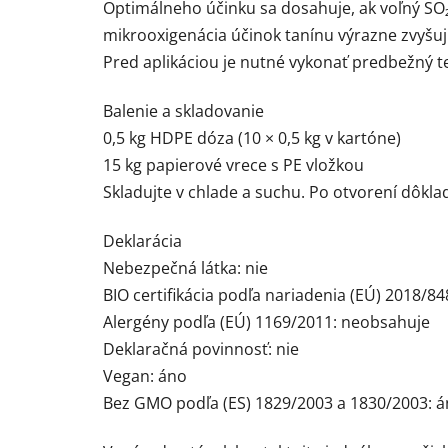
Optimálneho účinku sa dosahuje, ak voľný SO
mikrooxigenácia účinok tanínu výrazne zvyšuj
Pred aplikáciou je nutné vykonať predbežný t
Balenie a skladovanie
0,5 kg HDPE dóza (10 × 0,5 kg v kartóne)
15 kg papierové vrece s PE vložkou
Skladujte v chlade a suchu. Po otvorení dôkla
Deklarácia
Nebezpečná látka: nie
BIO certifikácia podľa nariadenia (EÚ) 2018/84
Alergény podľa (EÚ) 1169/2011: neobsahuje
Deklaračná povinnosť: nie
Vegan: áno
Bez GMO podľa (ES) 1829/2003 a 1830/2003: 