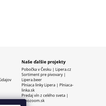
Naše ďalšie projekty
Pobočka v Česku | Lipera.cz
Sortiment pre pivovary |
údajov
Lipera.beer
Plniaca linky Lipera | Plniaca-
linka.sk
Predaj vín z celého sveta |
Vinozoom.sk