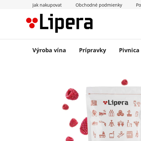
Prejsť
Jak nakupovat
Obchodné podmienky
Po
na
obsah
Výroba vína
Prípravky
Pivnica