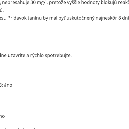
₂ nepresahuje 30 mg/l, pretože vyššie hodnoty blokujú rea
ú.
est. Prídavok tanínu by mal byť uskutočnený najneskôr 8 dní
dne uzavrite a rýchlo spotrebujte.
8: áno
áno