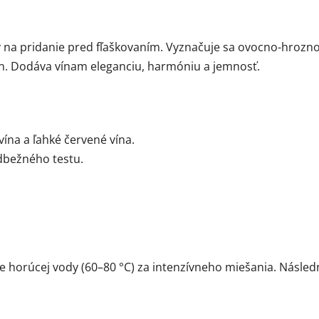
 na pridanie pred fľaškovaním. Vyznačuje sa ovocno-hrozno
vín. Dodáva vínam eleganciu, harmóniu a jemnosť.
ína a ľahké červené vína.
dbežného testu.
horúcej vody (60–80 °C) za intenzívneho miešania. Následne