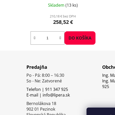
Skladem
(13 ks)
210,18 € bez DPH
258,52 €
DO KOŠÍKA
Z
á
Predajňa
Obcho
p
Po - Pá: 8:00 – 16:30
Ing. M
ä
So - Ne: Zatvorené
Ing. M
t
925
Telefon | 911 347 925
i
E-mail | info@lipera.sk
e
Bernolákova 18
902 01 Pezinok
Slovenská Republika