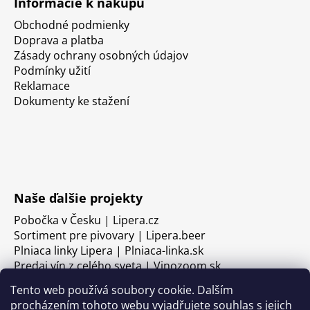
Informácie k nákupu
Obchodné podmienky
Doprava a platba
Zásady ochrany osobných údajov
Podmínky užití
Reklamace
Dokumenty ke stažení
Naše ďalšie projekty
Pobočka v Česku | Lipera.cz
Sortiment pre pivovary | Lipera.beer
Plniaca linky Lipera | Plniaca-linka.sk
Predaj vín z celého sveta | Vinozoom.sk
Tento web používá soubory cookie. Dalším
procházením tohoto webu vyjadřujete souhlas s jejich