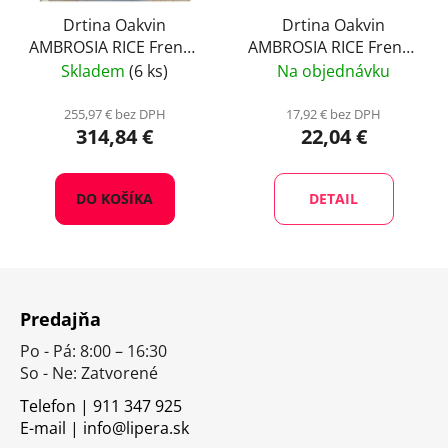
Drtina Oakvin
Drtina Oakvin
AMBROSIA RICE French
AMBROSIA RICE French
Intence Boost, 15 kg
Intence Boost, 1kg
Skladem
(6 ks)
Na objednávku
255,97 € bez DPH
17,92 € bez DPH
314,84 €
22,04 €
DO KOŠÍKA
DETAIL
Z
á
Predajňa
p
Po - Pá: 8:00 – 16:30
ä
So - Ne: Zatvorené
t
i
Telefon | 911 347 925
E-mail | info@lipera.sk
e