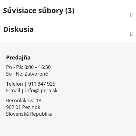
Súvisiace súbory (3)
Diskusia
Z
á
Predajňa
p
Po - Pá: 8:00 – 16:30
ä
So - Ne: Zatvorené
t
i
Telefon | 911 347 925
E-mail | info@lipera.sk
e
Bernolákova 18
902 01 Pezinok
Slovenská Republika