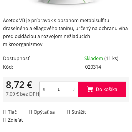
Acetox VB je prípravok s obsahom metabisulfitu
draselného a ellagového tanínu, určený na ochranu vína
pred oxidáciou a rozvojom nežiaducich
mikroorganizmov.
Dostupnosť
Skladem
(11 ks)
Kód:
020314
8,72 €
Do košíka
7,09 € bez DPH
Jednotková cena:
Tlač
Opýtať sa
Strážiť
Zdieľať