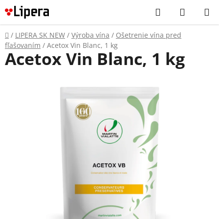
Prejsť
Hľadať
NÁKUP
na
KOŠÍK
obsah
Domov
/
LIPERA SK NEW
/
Výroba vína
/
Ošetrenie vína pred
fľašovaním
/
Acetox Vin Blanc, 1 kg
Acetox Vin Blanc, 1 kg