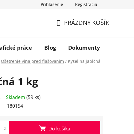
Prihlásenie
Registrácia
PRÁZDNY KOŠÍK
NÁKUPNÝ
KOŠÍK
afické práce
Blog
Dokumenty
Kontakt
Ošetrenie vína pred fľašovaním
/
Kyselina jablčná
čná 1 kg
Skladem
(59 ks)
180154
Do košíka