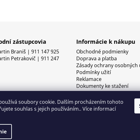
dní zástupcovia
Informácie k nákupu
artin Braniš | 911 147 925
Obchodné podmienky
artin Petrakovič | 911 247
Doprava a platba
Zásady ochrany osobných 
Podmínky užití
Reklamace
Dokumenty ke stažení
používá soubory cookie. Dalším procházením tohoto
ujete souhlas s jejich používáním.. Více informací
nie
né.