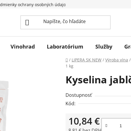
dmienky ochrany osobných údajov
Vinohrad
Laboratórium
Služby
Gr
Domov
/
LIPERA SK NEW
/
Výroba vína
/
1 kg
Kyselina jabl
Dostupnosť
Kód:
10,84 €
8,81 € bez DPH