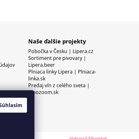
Naše ďalšie projekty
Pobočka v Česku | Lipera.cz
Sortiment pre pivovary |
údajov
Lipera.beer
Plniaca linky Lipera | Plniaca-
linka.sk
Predaj vín z celého sveta |
Vinozoom.sk
Súhlasím
Vytvoril Shoptet