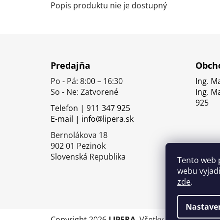
Popis produktu nie je dostupný
Z
á
Predajňa
Obcho
p
Po - Pá: 8:00 – 16:30
Ing. M
ä
So - Ne: Zatvorené
Ing. M
t
925
Telefon | 911 347 925
i
E-mail | info@lipera.sk
e
Bernolákova 18
902 01 Pezinok
Slovenská Republika
Tento web 
webu vyjadř
zde
.
Nastave
Copyright 2026
LIPERA
. Všetky práva vyhrade