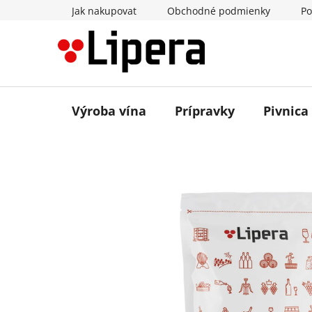
Prejsť
Jak nakupovat
Obchodné podmienky
Po
na
obsah
Výroba vína
Prípravky
Pivnica