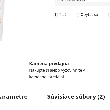
Jednotková cena:
Tlač
Opýtať sa
Kamená predajňa
Nakúpte si alebo vyzdvihnite v
kamennej predajni.
arametre
Súvisiace súbory (2)