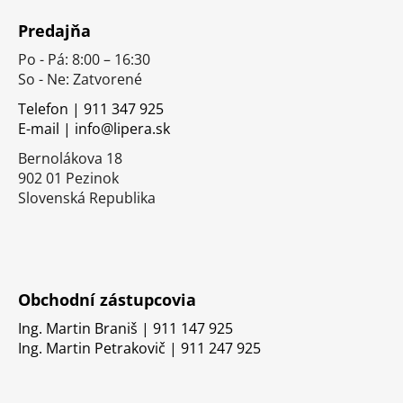
á
Predajňa
p
Po - Pá: 8:00 – 16:30
ä
So - Ne: Zatvorené
t
i
Telefon | 911 347 925
E-mail | info@lipera.sk
e
Bernolákova 18
902 01 Pezinok
Slovenská Republika
Obchodní zástupcovia
Ing. Martin Braniš | 911 147 925
Ing. Martin Petrakovič | 911 247 925