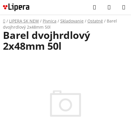
Prejsť
Hľadať
NÁKUP
na
KOŠÍK
obsah
Domov
/
LIPERA SK NEW
/
Pivnica
/
Skladovanie
/
Ostatné
/
Barel
dvojhrdlový 2x48mm 50l
Barel dvojhrdlový
2x48mm 50l