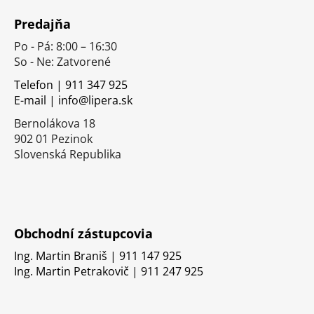
á
Predajňa
p
Po - Pá: 8:00 – 16:30
ä
So - Ne: Zatvorené
t
i
Telefon | 911 347 925
E-mail | info@lipera.sk
e
Bernolákova 18
902 01 Pezinok
Slovenská Republika
Obchodní zástupcovia
Ing. Martin Braniš | 911 147 925
Ing. Martin Petrakovič | 911 247 925