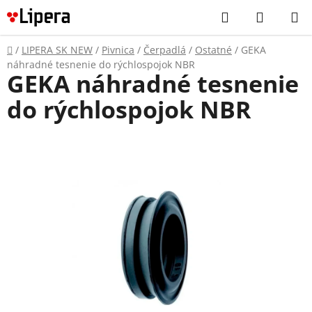
Prejsť
Hľadať
NÁKUP
na
KOŠÍK
obsah
Domov
/
LIPERA SK NEW
/
Pivnica
/
Čerpadlá
/
Ostatné
/
GEKA
náhradné tesnenie do rýchlospojok NBR
GEKA náhradné tesnenie
do rýchlospojok NBR