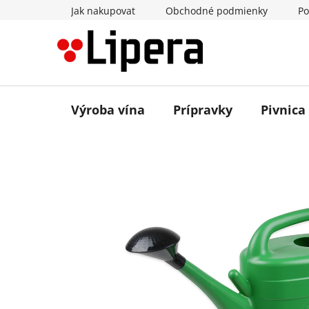
Prejsť
Jak nakupovat
Obchodné podmienky
Po
na
obsah
Výroba vína
Prípravky
Pivnica