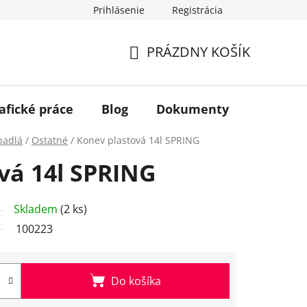
Prihlásenie
Registrácia
PRÁZDNY KOŠÍK
NÁKUPNÝ
KOŠÍK
afické práce
Blog
Dokumenty
Kontakt
padlá
/
Ostatné
/
Konev plastová 14l SPRING
vá 14l SPRING
Skladem
(2 ks)
100223
Do košíka