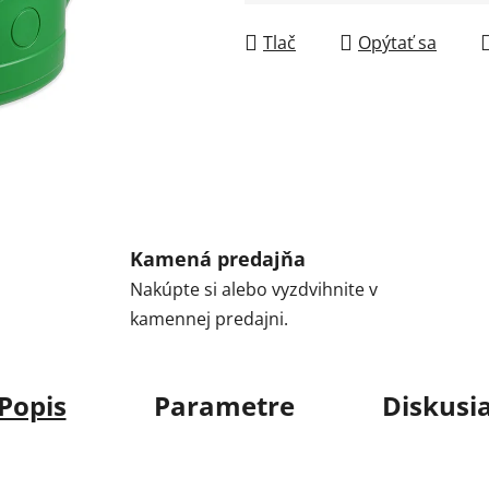
Jednotková cena:
Tlač
Opýtať sa
Kamená predajňa
Nakúpte si alebo vyzdvihnite v
kamennej predajni.
Popis
Parametre
Diskusi