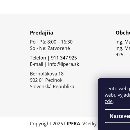
Z
á
Predajňa
Obcho
p
Po - Pá: 8:00 – 16:30
Ing. M
ä
So - Ne: Zatvorené
Ing. M
t
925
Telefon | 911 347 925
i
E-mail | info@lipera.sk
e
Bernolákova 18
902 01 Pezinok
Slovenská Republika
Tento web 
webu vyjadř
zde
.
Nastave
Copyright 2026
LIPERA
. Všetky práva vyhrade