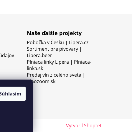
Naše ďalšie projekty
Pobočka v Česku | Lipera.cz
Sortiment pre pivovary |
údajov
Lipera.beer
Plniaca linky Lipera | Plniaca-
linka.sk
Predaj vín z celého sveta |
Vinozoom.sk
Súhlasím
Vytvoril Shoptet