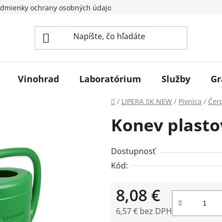
dmienky ochrany osobných údajov
Vinohrad
Laboratórium
Služby
Gr
Domov
/
LIPERA SK NEW
/
Pivnica
/
Čer
Konev plasto
Dostupnosť
Kód:
8,08 €
6,57 € bez DPH