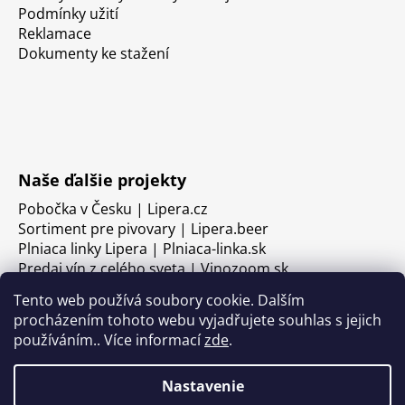
Podmínky užití
Reklamace
Dokumenty ke stažení
Naše ďalšie projekty
Pobočka v Česku | Lipera.cz
Sortiment pre pivovary | Lipera.beer
Plniaca linky Lipera | Plniaca-linka.sk
Predaj vín z celého sveta | Vinozoom.sk
Tento web používá soubory cookie. Dalším
procházením tohoto webu vyjadřujete souhlas s jejich
používáním.. Více informací
zde
.
Nastavenie