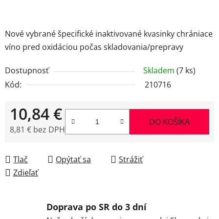
Nové vybrané špecifické inaktivované kvasinky chrániace
víno pred oxidáciou počas skladovania/prepravy
Dostupnosť
Skladem
(7 ks)
Kód:
210716
10,84 €
DO KOŠÍKA
8,81 € bez DPH
Jednotková cena:
Tlač
Opýtať sa
Strážiť
Zdieľať
Doprava po SR do 3 dní