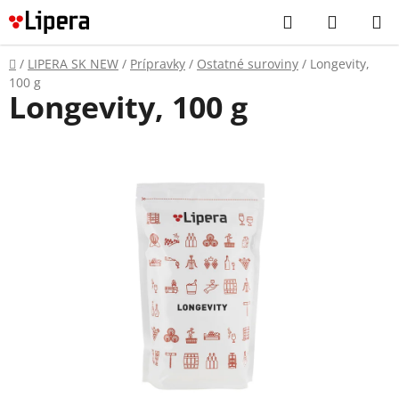
Prejsť
Hľadať
NÁKUP
na
KOŠÍK
obsah
Domov
/
LIPERA SK NEW
/
Prípravky
/
Ostatné suroviny
/
Longevity,
100 g
Longevity, 100 g