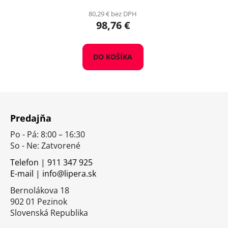
80,29 € bez DPH
98,76 €
DO KOŠÍKA
Z
á
Predajňa
p
Po - Pá: 8:00 – 16:30
ä
So - Ne: Zatvorené
t
i
Telefon | 911 347 925
E-mail | info@lipera.sk
e
Bernolákova 18
902 01 Pezinok
Slovenská Republika