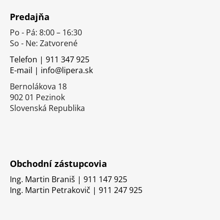
á
Predajňa
p
Po - Pá: 8:00 – 16:30
ä
So - Ne: Zatvorené
t
i
Telefon | 911 347 925
E-mail | info@lipera.sk
e
Bernolákova 18
902 01 Pezinok
Slovenská Republika
Obchodní zástupcovia
Ing. Martin Braniš | 911 147 925
Ing. Martin Petrakovič | 911 247 925