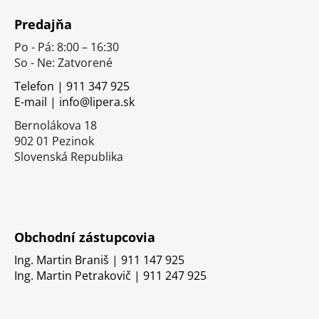
á
Predajňa
p
Po - Pá: 8:00 – 16:30
ä
So - Ne: Zatvorené
t
i
Telefon | 911 347 925
E-mail | info@lipera.sk
e
Bernolákova 18
902 01 Pezinok
Slovenská Republika
Obchodní zástupcovia
Ing. Martin Braniš | 911 147 925
Ing. Martin Petrakovič | 911 247 925