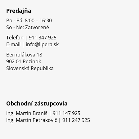
á
Predajňa
p
Po - Pá: 8:00 – 16:30
ä
So - Ne: Zatvorené
t
i
Telefon | 911 347 925
E-mail | info@lipera.sk
e
Bernolákova 18
902 01 Pezinok
Slovenská Republika
Obchodní zástupcovia
Ing. Martin Braniš | 911 147 925
Ing. Martin Petrakovič | 911 247 925