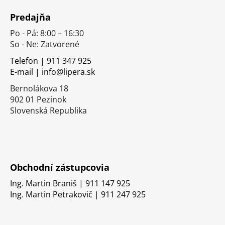
á
Predajňa
p
Po - Pá: 8:00 – 16:30
ä
So - Ne: Zatvorené
t
i
Telefon | 911 347 925
E-mail | info@lipera.sk
e
Bernolákova 18
902 01 Pezinok
Slovenská Republika
Obchodní zástupcovia
Ing. Martin Braniš | 911 147 925
Ing. Martin Petrakovič | 911 247 925