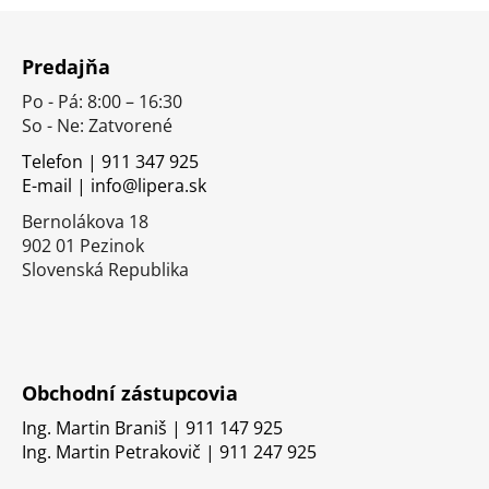
Z
á
Predajňa
p
Po - Pá: 8:00 – 16:30
ä
So - Ne: Zatvorené
t
i
Telefon | 911 347 925
E-mail | info@lipera.sk
e
Bernolákova 18
902 01 Pezinok
Slovenská Republika
Obchodní zástupcovia
Ing. Martin Braniš | 911 147 925
Ing. Martin Petrakovič | 911 247 925