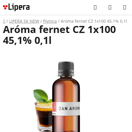
Prejsť
Hľadať
NÁKUP
na
KOŠÍK
obsah
Domov
/
LIPERA SK NEW
/
Pivnica
/
Aróma fernet CZ 1x100 45,1% 0,1l
Aróma fernet CZ 1x100
45,1% 0,1l