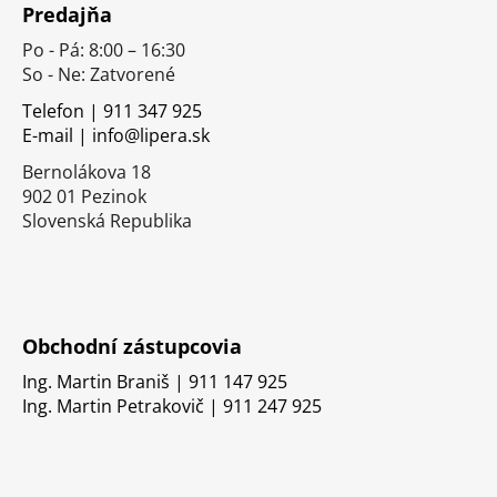
Predajňa
p
Po - Pá: 8:00 – 16:30
ä
So - Ne: Zatvorené
t
i
Telefon | 911 347 925
E-mail | info@lipera.sk
e
Bernolákova 18
902 01 Pezinok
Slovenská Republika
Obchodní zástupcovia
Ing. Martin Braniš | 911 147 925
Ing. Martin Petrakovič | 911 247 925