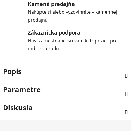
Kamená predajňa
Nakúpte si alebo vyzdvihnite v kamennej
predajni.
Zákaznicka podpora
Naši zamestnanci sú vám k dispozícii pre
odbornú radu.
Popis
Parametre
Diskusia
Z
á