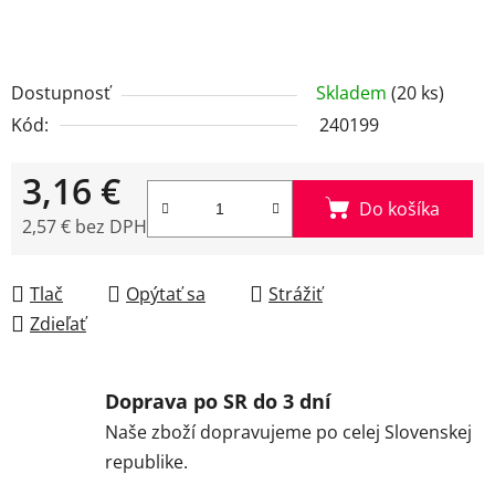
Dostupnosť
Skladem
(20 ks)
Kód:
240199
3,16 €
Do košíka
2,57 € bez DPH
Jednotková cena:
Tlač
Opýtať sa
Strážiť
Zdieľať
Doprava po SR do 3 dní
Naše zboží dopravujeme po celej Slovenskej
republike.