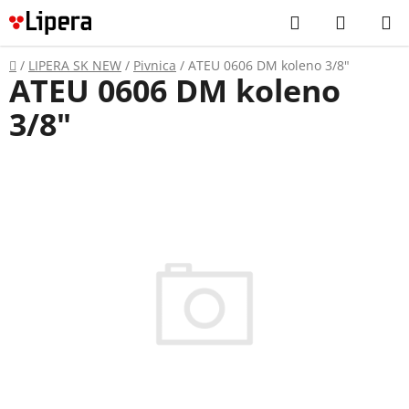
Prejsť
Hľadať
NÁKUP
na
KOŠÍK
obsah
Domov
/
LIPERA SK NEW
/
Pivnica
/
ATEU 0606 DM koleno 3/8"
ATEU 0606 DM koleno
3/8"