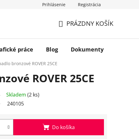
Prihlásenie
Registrácia
PRÁZDNY KOŠÍK
NÁKUPNÝ
KOŠÍK
afické práce
Blog
Dokumenty
Kontakt
padlo bronzové ROVER 25CE
onzové ROVER 25CE
Skladem
(2 ks)
240105
Do košíka