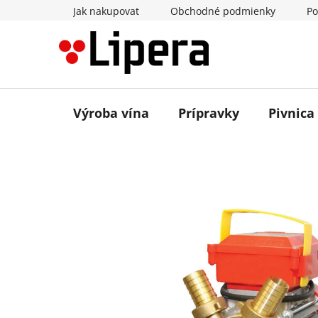
Prejsť
Jak nakupovat
Obchodné podmienky
Po
na
obsah
Výroba vína
Prípravky
Pivnica