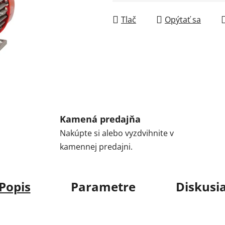
Jednotková cena:
Tlač
Opýtať sa
Kamená predajňa
Nakúpte si alebo vyzdvihnite v
kamennej predajni.
Popis
Parametre
Diskusi