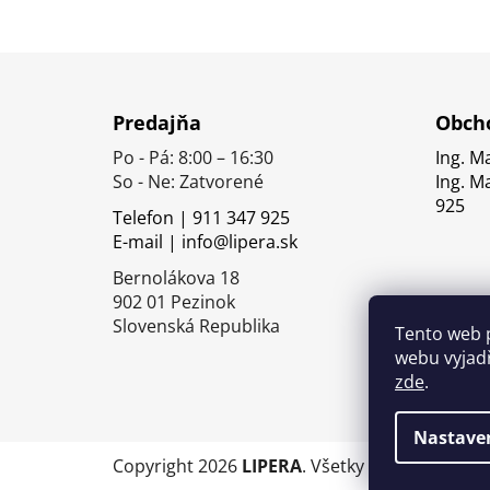
Z
á
Predajňa
Obcho
p
Po - Pá: 8:00 – 16:30
Ing. M
ä
So - Ne: Zatvorené
Ing. M
t
925
Telefon | 911 347 925
i
E-mail | info@lipera.sk
e
Bernolákova 18
902 01 Pezinok
Slovenská Republika
Tento web 
webu vyjadř
zde
.
Nastave
Copyright 2026
LIPERA
. Všetky práva vyhrade