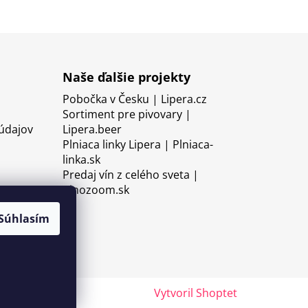
Naše ďalšie projekty
Pobočka v Česku | Lipera.cz
Sortiment pre pivovary |
údajov
Lipera.beer
Plniaca linky Lipera | Plniaca-
linka.sk
Predaj vín z celého sveta |
Vinozoom.sk
Súhlasím
Vytvoril Shoptet