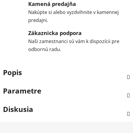
Kamená predajňa
Nakúpte si alebo vyzdvihnite v kamennej
predajni.
Zákaznicka podpora
Naši zamestnanci sú vám k dispozícii pre
odbornú radu.
Popis
Parametre
Diskusia
Z
á