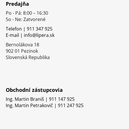
Predajňa
p
Po - Pá: 8:00 – 16:30
ä
So - Ne: Zatvorené
t
i
Telefon | 911 347 925
E-mail | info@lipera.sk
e
Bernolákova 18
902 01 Pezinok
Slovenská Republika
Obchodní zástupcovia
Ing. Martin Braniš | 911 147 925
Ing. Martin Petrakovič | 911 247 925