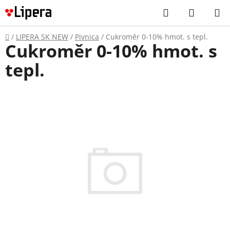
Prejsť
Hľadať
NÁKUP
na
KOŠÍK
obsah
Domov
/
LIPERA SK NEW
/
Pivnica
/
Cukroměr 0-10% hmot. s tepl.
Cukroměr 0-10% hmot. s
tepl.