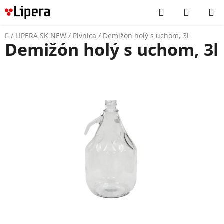
Prejsť
Hľadať
NÁKUP
na
KOŠÍK
obsah
Domov
/
LIPERA SK NEW
/
Pivnica
/
Demižón holý s uchom, 3l
Demižón holý s uchom, 3l