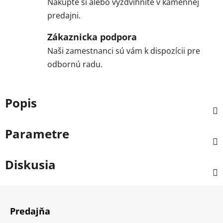
Nakúpte si alebo vyzdvihnite v kamennej
predajni.
Zákaznicka podpora
Naši zamestnanci sú vám k dispozícii pre
odbornú radu.
Popis
Parametre
Diskusia
Z
á
Predajňa
p