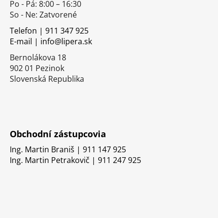
Po - Pá: 8:00 – 16:30
ä
So - Ne: Zatvorené
t
i
Telefon | 911 347 925
E-mail | info@lipera.sk
e
Bernolákova 18
902 01 Pezinok
Slovenská Republika
Obchodní zástupcovia
Ing. Martin Braniš | 911 147 925
Ing. Martin Petrakovič | 911 247 925