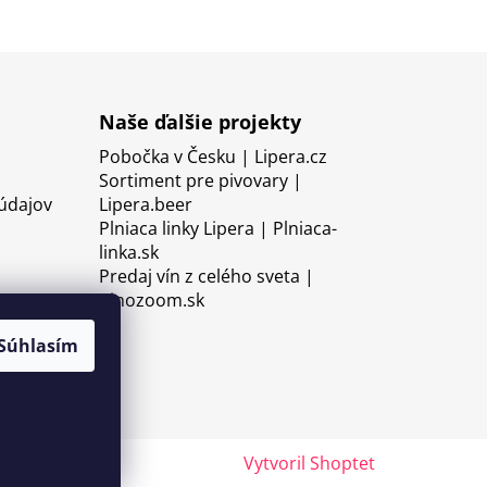
Naše ďalšie projekty
Pobočka v Česku | Lipera.cz
Sortiment pre pivovary |
údajov
Lipera.beer
Plniaca linky Lipera | Plniaca-
linka.sk
Predaj vín z celého sveta |
Vinozoom.sk
Súhlasím
Vytvoril Shoptet