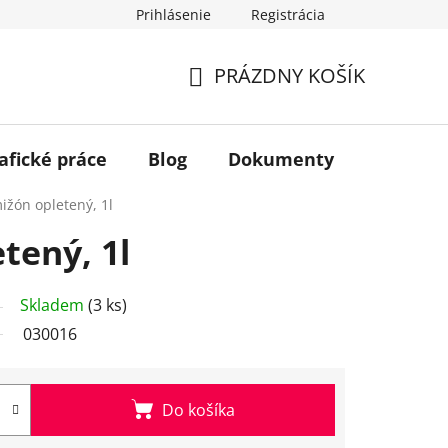
Prihlásenie
Registrácia
PRÁZDNY KOŠÍK
NÁKUPNÝ
KOŠÍK
afické práce
Blog
Dokumenty
Kontakt
ižón opletený, 1l
tený, 1l
Skladem
(3 ks)
030016
Do košíka