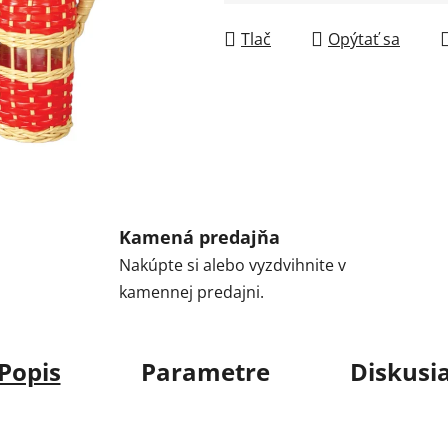
Jednotková cena:
Tlač
Opýtať sa
Kamená predajňa
Nakúpte si alebo vyzdvihnite v
kamennej predajni.
Popis
Parametre
Diskusi