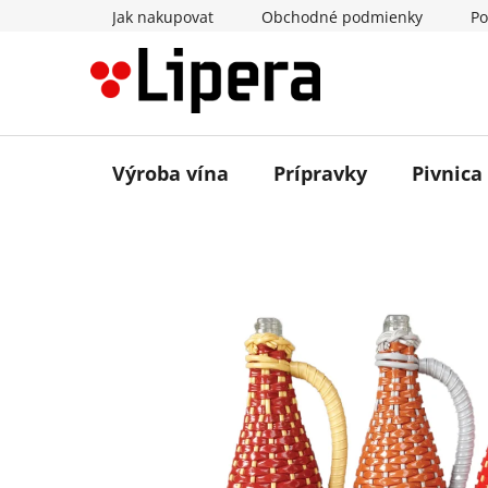
Prejsť
Jak nakupovat
Obchodné podmienky
Po
na
obsah
Výroba vína
Prípravky
Pivnica