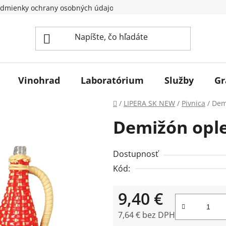
dmienky ochrany osobných údajov
Vinohrad
Laboratórium
Služby
Gr
Domov
/
LIPERA SK NEW
/
Pivnica
/
Dem
Demižón ople
Dostupnosť
Kód:
9,40 €
7,64 € bez DPH