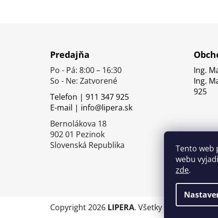
Z
á
Predajňa
Obcho
p
Po - Pá: 8:00 – 16:30
Ing. M
ä
So - Ne: Zatvorené
Ing. M
t
925
Telefon | 911 347 925
i
E-mail | info@lipera.sk
e
Bernolákova 18
902 01 Pezinok
Slovenská Republika
Tento web 
webu vyjadř
zde
.
Nastave
Copyright 2026
LIPERA
. Všetky práva vyhrade