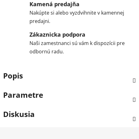
Kamená predajňa
Nakúpte si alebo vyzdvihnite v kamennej
predajni.
Zákaznicka podpora
Naši zamestnanci sú vám k dispozícii pre
odbornú radu.
Popis
Parametre
Diskusia
Z
á