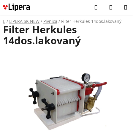
Prejsť
Hľadať
NÁKUP
na
KOŠÍK
obsah
Domov
/
LIPERA SK NEW
/
Pivnica
/
Filter Herkules 14dos.lakovaný
Filter Herkules
14dos.lakovaný