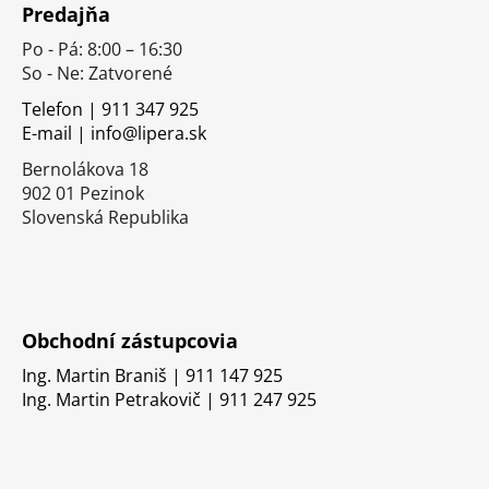
Predajňa
p
Po - Pá: 8:00 – 16:30
ä
So - Ne: Zatvorené
t
i
Telefon | 911 347 925
E-mail | info@lipera.sk
e
Bernolákova 18
902 01 Pezinok
Slovenská Republika
Obchodní zástupcovia
Ing. Martin Braniš | 911 147 925
Ing. Martin Petrakovič | 911 247 925