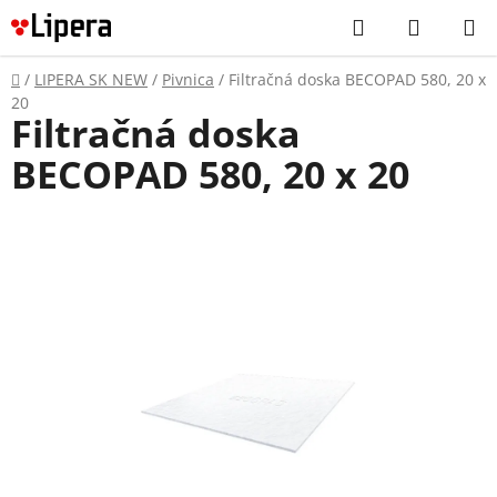
Prejsť
Hľadať
NÁKUP
na
KOŠÍK
obsah
Domov
/
LIPERA SK NEW
/
Pivnica
/
Filtračná doska BECOPAD 580, 20 x
20
Filtračná doska
BECOPAD 580, 20 x 20