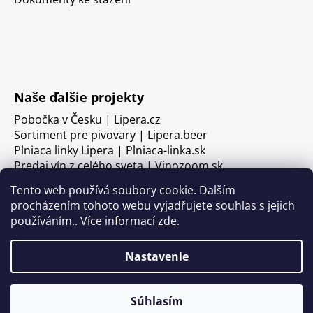
Naše ďalšie projekty
Pobočka v Česku | Lipera.cz
Sortiment pre pivovary | Lipera.beer
Plniaca linky Lipera | Plniaca-linka.sk
Predaj vín z celého sveta | Vinozoom.sk
Tento web používá soubory cookie. Dalším
procházením tohoto webu vyjadřujete souhlas s jejich
používáním.. Více informací
zde
.
Nastavenie
Súhlasím
Vytvoril Shoptet