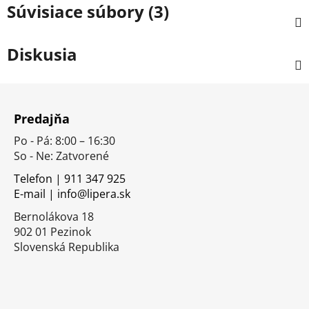
Súvisiace súbory (3)
Diskusia
Z
á
Predajňa
p
Po - Pá: 8:00 – 16:30
ä
So - Ne: Zatvorené
t
i
Telefon | 911 347 925
E-mail | info@lipera.sk
e
Bernolákova 18
902 01 Pezinok
Slovenská Republika