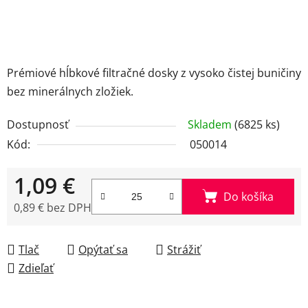
Prémiové hĺbkové filtračné dosky z vysoko čistej buničiny
bez minerálnych zložiek.
Dostupnosť
Skladem
(6825 ks)
Kód:
050014
1,09 €
Do košíka
0,89 € bez DPH
Jednotková cena:
Tlač
Opýtať sa
Strážiť
Zdieľať