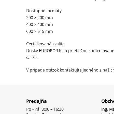
Dostupné formáty
200 × 200 mm
400 × 400 mm
600 × 615 mm
Certifikovaná kvalita
Dosky EUROPOR K sú priebežne kontrolované v
šarže.
V prípade otázok kontaktujte jedného z naši
Z
á
Predajňa
Obcho
p
Po - Pá: 8:00 – 16:30
Ing. M
ä