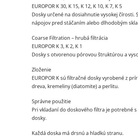
EUROPOR K 30, K 15, K 12, K 10, K 7, K 5
Dosky určené na dosiahnutie vysokej čírosti. 
nápojov pred stáčaním alebo dlhodobým skl
Coarse Filtration – hrubá filtrácia
EUROPOR K 3, K 2, K 1
Dosky s otvorenou pórovou štruktúrou a vysok
Zloženie
EUROPOR K sú filtračné dosky vyrobené z prír
dreva, kremeliny (diatomite) a perlitu.
Správne použitie
Pri vkladaní do doskového filtra je potrebné
dosky.
Každá doska má drsnú a hladkú stranu.