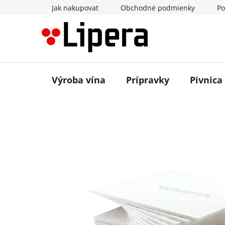
Prejsť
Jak nakupovat
Obchodné podmienky
Po
na
obsah
Výroba vína
Prípravky
Pivnica