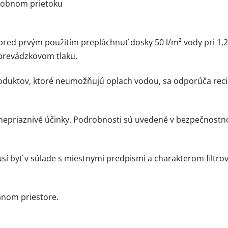
násobnom prietoku
 pred prvým použitím prepláchnuť dosky 50 l/m² vody pri 1
 prevádzkovom tlaku.
 produktov, ktoré neumožňujú oplach vodou, sa odporúča rec
nepriaznivé účinky. Podrobnosti sú uvedené v bezpečnostno
musí byť v súlade s miestnymi predpismi a charakterom filtr
anom priestore.