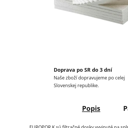
Doprava po SR do 3 dní
Naše zboží dopravujeme po celej
Slovenskej republike.
Popis
P
EUROPOR K sú filtračné dosky vyvinuté na spln