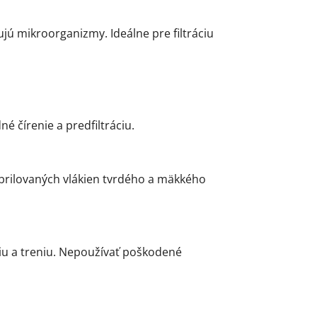
jú mikroorganizmy. Ideálne pre filtráciu
 čírenie a predfiltráciu.
ibrilovaných vlákien tvrdého a mäkkého
iu a treniu. Nepoužívať poškodené