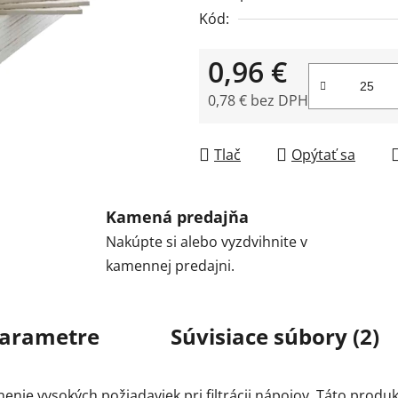
Kód:
0,96 €
0,78 € bez DPH
Jednotková cena:
Tlač
Opýtať sa
Kamená predajňa
Nakúpte si alebo vyzdvihnite v
kamennej predajni.
arametre
Súvisiace súbory (2)
enie vysokých požiadaviek pri filtrácii nápojov. Táto prod