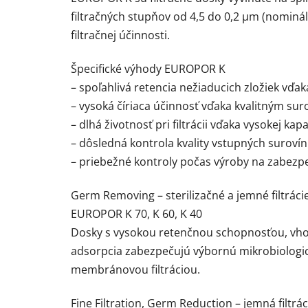
filtračných stupňov od 4,5 do 0,2 µm (nomin
filtračnej účinnosti.
Špecifické výhody EUROPOR K
– spoľahlivá retencia nežiaducich zložiek vďak
– vysoká číriaca účinnosť vďaka kvalitným su
– dlhá životnosť pri filtrácii vďaka vysokej kap
– dôsledná kontrola kvality vstupných surovín
– priebežné kontroly počas výroby na zabezp
Germ Removing – sterilizačné a jemné filtráci
EUROPOR K 70, K 60, K 40
Dosky s vysokou retenčnou schopnosťou, vhodn
adsorpcia zabezpečujú výbornú mikrobiologick
membránovou filtráciou.
Fine Filtration, Germ Reduction – jemná filtrác