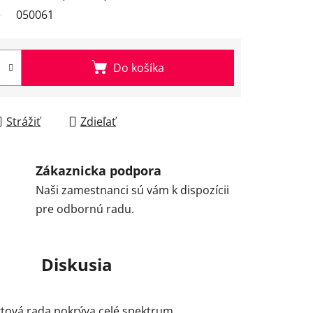
050061
Do košíka
Strážiť
Zdieľať
Zákaznicka podpora
Naši zamestnanci sú vám k dispozícii
pre odbornú radu.
Diskusia
uktová rada pokrýva celé spektrum