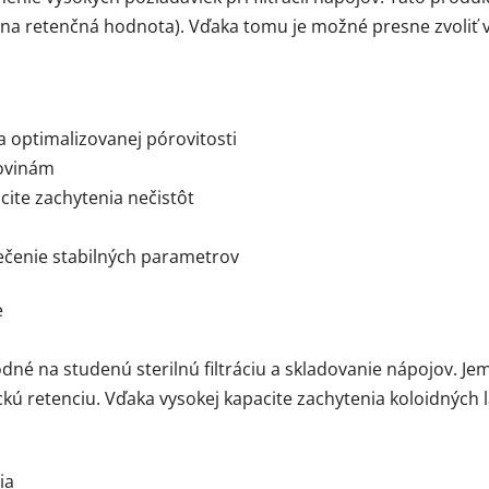
álna retenčná hodnota). Vďaka tomu je možné presne zvoliť
a optimalizovanej pórovitosti
rovinám
acite zachytenia nečistôt
ečenie stabilných parametrov
e
é na studenú sterilnú filtráciu a skladovanie nápojov. Jem
ú retenciu. Vďaka vysokej kapacite zachytenia koloidných l
ia