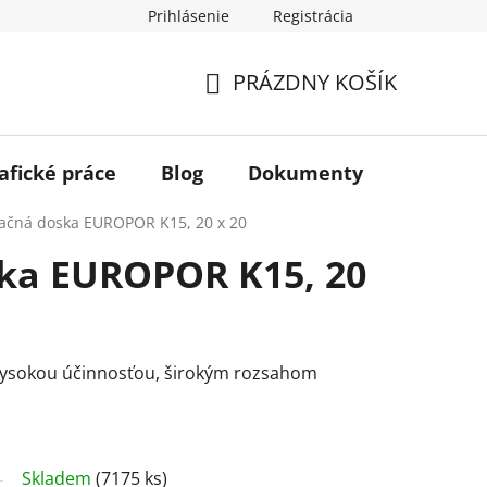
Prihlásenie
Registrácia
PRÁZDNY KOŠÍK
NÁKUPNÝ
KOŠÍK
afické práce
Blog
Dokumenty
Kontakt
tračná doska EUROPOR K15, 20 x 20
ska EUROPOR K15, 20
 vysokou účinnosťou, širokým rozsahom
.
Skladem
(7175 ks)