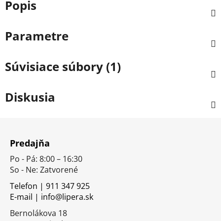
Popis
Parametre
Súvisiace súbory (1)
Diskusia
Z
á
Predajňa
p
Po - Pá: 8:00 – 16:30
ä
So - Ne: Zatvorené
t
i
Telefon | 911 347 925
E-mail | info@lipera.sk
e
Bernolákova 18