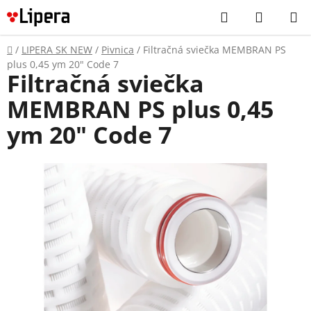
Prejsť
Hľadať
NÁKUP
na
KOŠÍK
obsah
Domov
/
LIPERA SK NEW
/
Pivnica
/
Filtračná sviečka MEMBRAN PS
plus 0,45 ym 20" Code 7
Filtračná sviečka
MEMBRAN PS plus 0,45
ym 20" Code 7