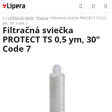
Prejsť
Hľadať
NÁKUP
na
KOŠÍK
obsah
Domov
/
LIPERA SK NEW
/
Pivnica
/
Filtračná sviečka PROTECT TS 0,5
ym, 30" Code 7
Filtračná sviečka
PROTECT TS 0,5 ym, 30"
Code 7