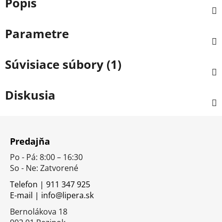
Popis
Parametre
Súvisiace súbory (1)
Diskusia
Z
á
Predajňa
p
Po - Pá: 8:00 – 16:30
ä
So - Ne: Zatvorené
t
i
Telefon | 911 347 925
E-mail | info@lipera.sk
e
Bernolákova 18