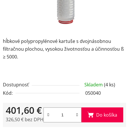
hĺbkové polypropylénové kartuše s dvojnásobnou
filtračnou plochou, vysokou životnosťou a účinnosťou ß
≥ 5000.
Dostupnosť
Skladem
(4 ks)
Kód:
050040
401,60 €
Do košíka
326,50 € bez DPH
Jednotková cena: