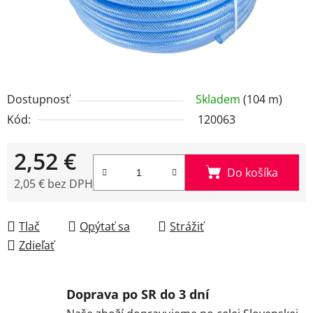
Dostupnosť
Skladem
(104 m)
Kód:
120063
2,52 €
Do košíka
2,05 € bez DPH
Jednotková cena:
Tlač
Opýtať sa
Strážiť
Zdieľať
Doprava po SR do 3 dní