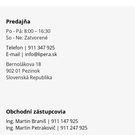
Z
á
Predajňa
p
Po - Pá: 8:00 – 16:30
ä
So - Ne: Zatvorené
t
i
Telefon | 911 347 925
E-mail | info@lipera.sk
e
Bernolákova 18
902 01 Pezinok
Slovenská Republika
Obchodní zástupcovia
Ing. Martin Braniš | 911 147 925
Ing. Martin Petrakovič | 911 247 925