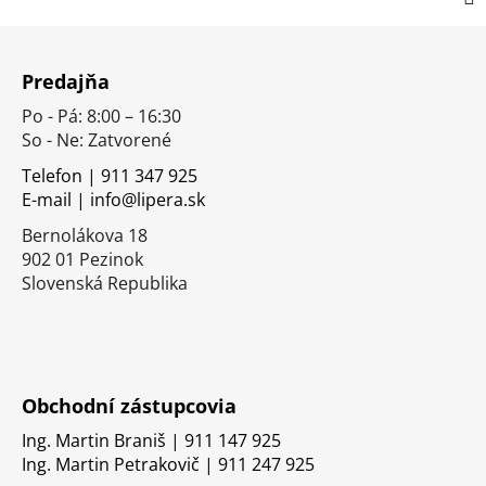
Z
á
Predajňa
p
Po - Pá: 8:00 – 16:30
ä
So - Ne: Zatvorené
t
i
Telefon | 911 347 925
E-mail | info@lipera.sk
e
Bernolákova 18
902 01 Pezinok
Slovenská Republika
Obchodní zástupcovia
Ing. Martin Braniš | 911 147 925
Ing. Martin Petrakovič | 911 247 925