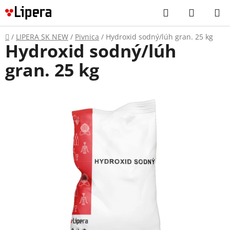
Prejsť
Hľadať
NÁKUP
na
KOŠÍK
obsah
Domov
/
LIPERA SK NEW
/
Pivnica
/
Hydroxid sodný/lúh gran. 25 kg
Hydroxid sodný/lúh
gran. 25 kg