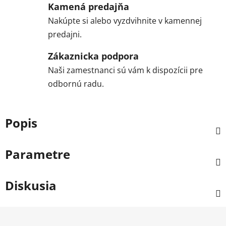
Kamená predajňa
Nakúpte si alebo vyzdvihnite v kamennej
predajni.
Zákaznicka podpora
Naši zamestnanci sú vám k dispozícii pre
odbornú radu.
Popis
Parametre
Diskusia
Z
á