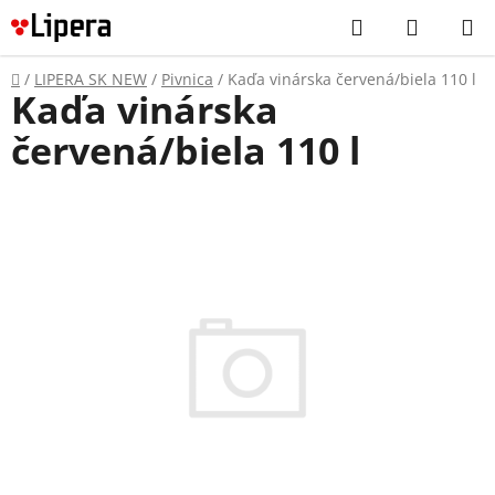
Prejsť
Hľadať
NÁKUP
na
KOŠÍK
obsah
Domov
/
LIPERA SK NEW
/
Pivnica
/
Kaďa vinárska červená/biela 110 l
Kaďa vinárska
červená/biela 110 l