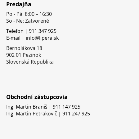
Predajňa
p
Po - Pá: 8:00 – 16:30
ä
So - Ne: Zatvorené
t
i
Telefon | 911 347 925
E-mail | info@lipera.sk
e
Bernolákova 18
902 01 Pezinok
Slovenská Republika
Obchodní zástupcovia
Ing. Martin Braniš | 911 147 925
Ing. Martin Petrakovič | 911 247 925