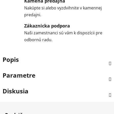
Kamená predajňa
Nakúpte si alebo vyzdvihnite v kamennej
predajni.
Zákaznicka podpora
Naši zamestnanci sú vám k dispozícii pre
odbornú radu.
Popis
Parametre
Diskusia
Z
á