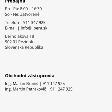
Predajňa
p
Po - Pá: 8:00 – 16:30
ä
So - Ne: Zatvorené
t
i
Telefon | 911 347 925
E-mail | info@lipera.sk
e
Bernolákova 18
902 01 Pezinok
Slovenská Republika
Obchodní zástupcovia
Ing. Martin Braniš | 911 147 925
Ing. Martin Petrakovič | 911 247 925