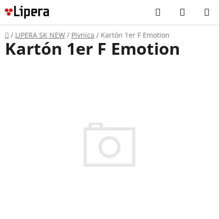
Prejsť
Hľadať
NÁKUP
na
KOŠÍK
obsah
Domov
/
LIPERA SK NEW
/
Pivnica
/
Kartón 1er F Emotion
Kartón 1er F Emotion