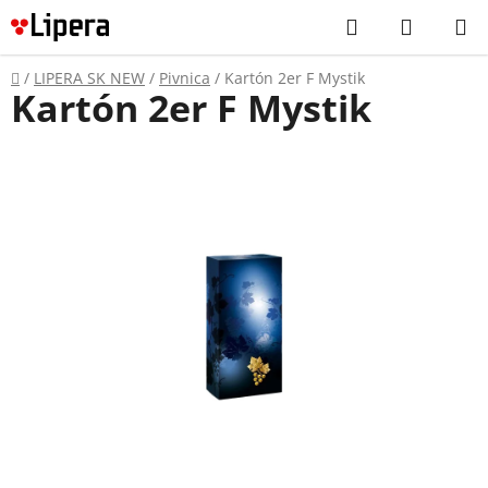
Prejsť
Hľadať
NÁKUP
na
KOŠÍK
obsah
Domov
/
LIPERA SK NEW
/
Pivnica
/
Kartón 2er F Mystik
Kartón 2er F Mystik