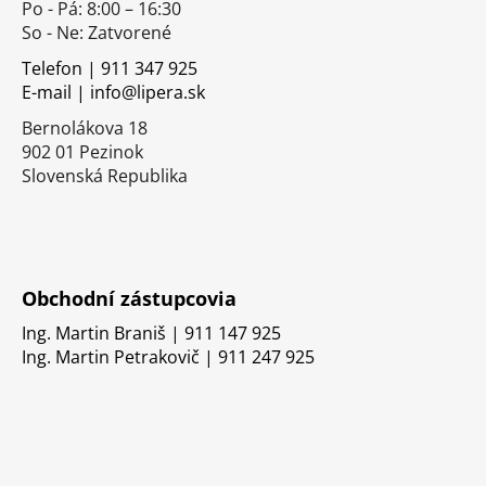
Po - Pá: 8:00 – 16:30
ä
So - Ne: Zatvorené
t
i
Telefon | 911 347 925
E-mail | info@lipera.sk
e
Bernolákova 18
902 01 Pezinok
Slovenská Republika
Obchodní zástupcovia
Ing. Martin Braniš | 911 147 925
Ing. Martin Petrakovič | 911 247 925