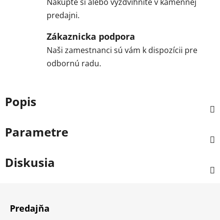
Nakúpte si alebo vyzdvihnite v kamennej
predajni.
Zákaznicka podpora
Naši zamestnanci sú vám k dispozícii pre
odbornú radu.
Popis
Parametre
Diskusia
Z
á
Predajňa
p