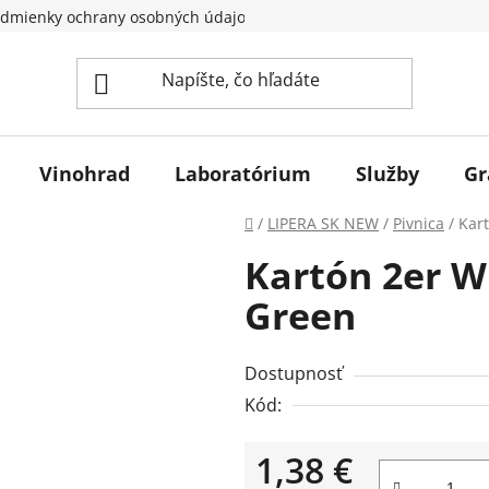
dmienky ochrany osobných údajov
Vinohrad
Laboratórium
Služby
Gr
Domov
/
LIPERA SK NEW
/
Pivnica
/
Kar
Kartón 2er W
Green
Dostupnosť
Kód:
1,38 €