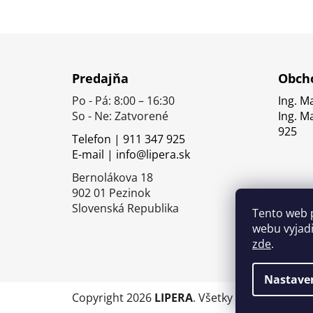
Z
á
Predajňa
Obcho
p
Po - Pá: 8:00 – 16:30
Ing. M
ä
So - Ne: Zatvorené
Ing. M
t
925
Telefon | 911 347 925
i
E-mail | info@lipera.sk
e
Bernolákova 18
902 01 Pezinok
Slovenská Republika
Tento web 
webu vyjadř
zde
.
Nastave
Copyright 2026
LIPERA
. Všetky práva vyhrade