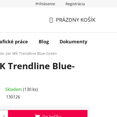
Prihlásenie
Registrácia
PRÁZDNY KOŠÍK
NÁKUPNÝ
KOŠÍK
afické práce
Blog
Dokumenty
Kontakt
tón 2er WK Trendline Blue-Green
K Trendline Blue-
Skladem
(130 ks)
130126
Do košíka