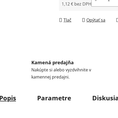
1,12 € bez DPH
Jednotková cena:
Tlač
Opýtať sa
Kamená predajňa
Nakúpte si alebo vyzdvihnite v
kamennej predajni.
Popis
Parametre
Diskusi