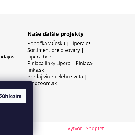
Naše ďalšie projekty
Pobočka v Česku | Lipera.cz
Sortiment pre pivovary |
údajov
Lipera.beer
Plniaca linky Lipera | Plniaca-
linka.sk
Predaj vín z celého sveta |
Vinozoom.sk
Súhlasím
Vytvoril Shoptet