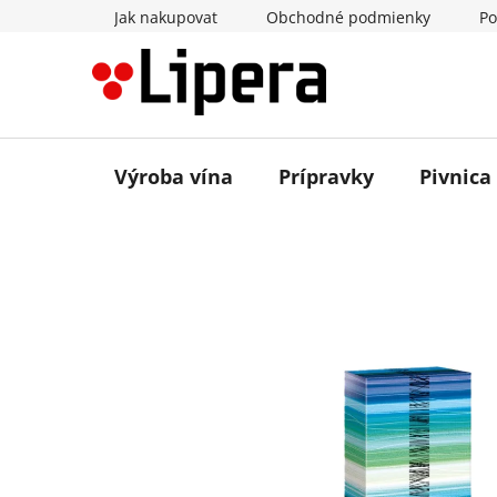
Prejsť
Jak nakupovat
Obchodné podmienky
Po
na
obsah
Výroba vína
Prípravky
Pivnica