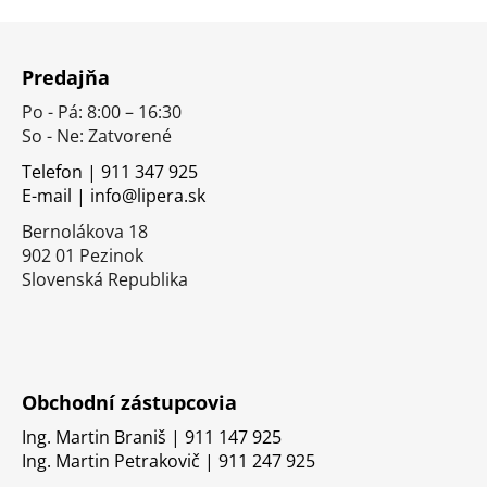
Z
á
Predajňa
p
Po - Pá: 8:00 – 16:30
ä
So - Ne: Zatvorené
t
i
Telefon | 911 347 925
E-mail | info@lipera.sk
e
Bernolákova 18
902 01 Pezinok
Slovenská Republika
Obchodní zástupcovia
Ing. Martin Braniš | 911 147 925
Ing. Martin Petrakovič | 911 247 925