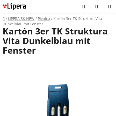
Prejsť
Hľadať
NÁKUP
na
KOŠÍK
obsah
Domov
/
LIPERA SK NEW
/
Pivnica
/
Kartón 3er TK Struktura Vita
Dunkelblau mit Fenster
Kartón 3er TK Struktura
Vita Dunkelblau mit
Fenster