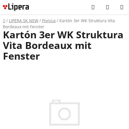
Prejsť
Hľadať
NÁKUP
na
KOŠÍK
obsah
Domov
/
LIPERA SK NEW
/
Pivnica
/
Kartón 3er WK Struktura Vita
Bordeaux mit Fenster
Kartón 3er WK Struktura
Vita Bordeaux mit
Fenster