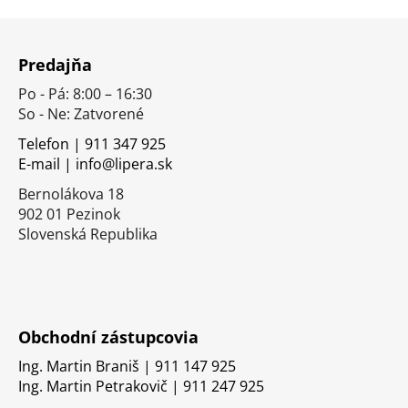
Z
á
Predajňa
p
Po - Pá: 8:00 – 16:30
ä
So - Ne: Zatvorené
t
i
Telefon | 911 347 925
E-mail | info@lipera.sk
e
Bernolákova 18
902 01 Pezinok
Slovenská Republika
Obchodní zástupcovia
Ing. Martin Braniš | 911 147 925
Ing. Martin Petrakovič | 911 247 925