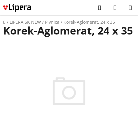
Prejsť
Hľadať
NÁKUP
na
KOŠÍK
obsah
Domov
/
LIPERA SK NEW
/
Pivnica
/
Korek-Aglomerat, 24 x 35
Korek-Aglomerat, 24 x 35