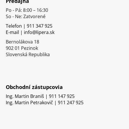
Predajňa
p
Po - Pá: 8:00 – 16:30
ä
So - Ne: Zatvorené
t
i
Telefon | 911 347 925
E-mail | info@lipera.sk
e
Bernolákova 18
902 01 Pezinok
Slovenská Republika
Obchodní zástupcovia
Ing. Martin Braniš | 911 147 925
Ing. Martin Petrakovič | 911 247 925