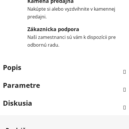
Kamená predajňa
Nakúpte si alebo vyzdvihnite v kamennej
predajni.
Zákaznicka podpora
Naši zamestnanci sú vám k dispozícii pre
odbornú radu.
Popis
Parametre
Diskusia
Z
á