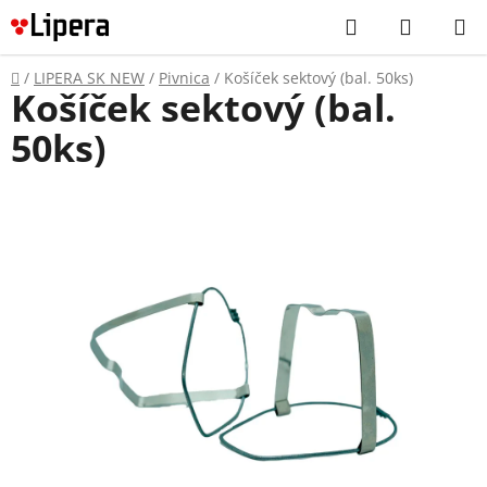
Prejsť
Hľadať
NÁKUP
na
KOŠÍK
obsah
Domov
/
LIPERA SK NEW
/
Pivnica
/
Košíček sektový (bal. 50ks)
Košíček sektový (bal.
50ks)