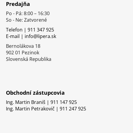
Predajňa
p
Po - Pá: 8:00 – 16:30
ä
So - Ne: Zatvorené
t
i
Telefon | 911 347 925
E-mail | info@lipera.sk
e
Bernolákova 18
902 01 Pezinok
Slovenská Republika
Obchodní zástupcovia
Ing. Martin Braniš | 911 147 925
Ing. Martin Petrakovič | 911 247 925