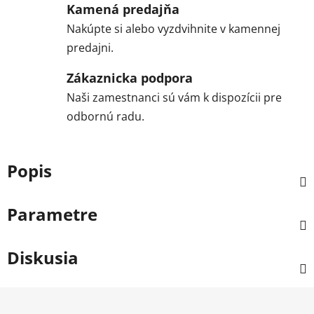
Kamená predajňa
Nakúpte si alebo vyzdvihnite v kamennej
predajni.
Zákaznicka podpora
Naši zamestnanci sú vám k dispozícii pre
odbornú radu.
Popis
Parametre
Diskusia
Z
á